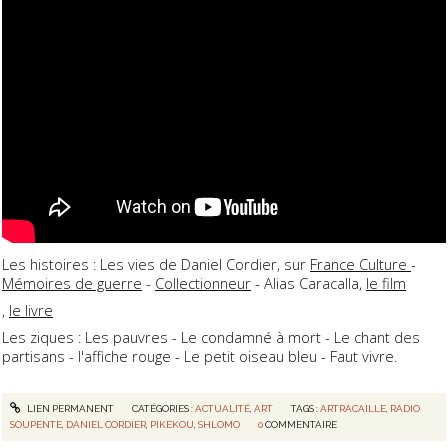
Les histoires : Les vies de Daniel Cordier, sur
France Culture
-
Mémoires de guerre
-
Collectionneur
- Alias Caracalla,
le film
,
le livre
Les ziques : Les pauvres - Le condamné à mort - Le chant des
partisans - l'affiche rouge - Le petit oiseau bleu - Faut vivre.
LIEN PERMANENT
CATÉGORIES :
ACTUALITÉ
,
ART
TAGS :
ARTRACAILLE
,
RADIO
SOUPENTE
,
DANIEL CORDIER
,
PIKEKOU
,
SHLOMO
0
COMMENTAIRE