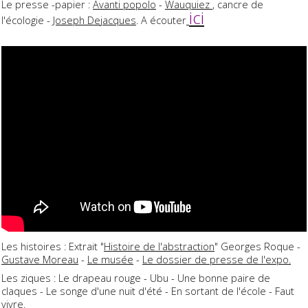
Le presse -papier :
Avanti popolo
-
Wauquiez
, cancre de
ici
l'écologie -
Joseph Dejacques
. A écouter
Les histoires : Extrait "
Histoire de l'abstraction
" Georges Roque -
Gustave Moreau
-
Le musée
-
Le dossier de presse de l'expo.
Les ziques : Le drapeau rouge - Ubu - Une bonne paire de
claques - Le songe d'une nuit d'été - En sortant de l'école - Faut
vivre.