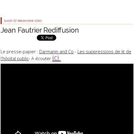
lundi 07
décembre 2020
Jean Fautrier Rediffusion
Le presse-papier :
Darmanin and Co
-
Les suppressions de lit de
ici
l'hôpital public
- A écouter