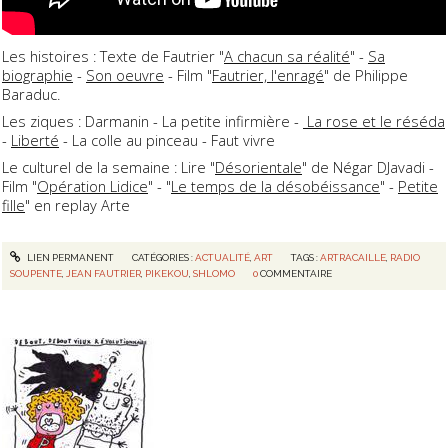
Les histoires : Texte de Fautrier "
A chacun sa réalité
" -
Sa
biographie
-
Son oeuvre
- Film "
Fautrier, l'enragé
" de Philippe
Baraduc.
Les ziques : Darmanin - La petite infirmière -
La rose et le réséda
-
Liberté
- La colle au pinceau - Faut vivre
Le culturel de la semaine : Lire "
Désorientale
" de Négar DJavadi -
Film "
Opération Lidice
" - "
Le temps de la désobéissance
" -
Petite
fille
" en replay Arte
LIEN PERMANENT
CATÉGORIES :
ACTUALITÉ
,
ART
TAGS :
ARTRACAILLE
,
RADIO
SOUPENTE
,
JEAN FAUTRIER
,
PIKEKOU
,
SHLOMO
0
COMMENTAIRE