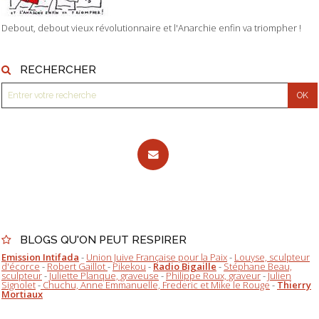
Debout, debout vieux révolutionnaire et l'Anarchie enfin va triompher !
RECHERCHER
BLOGS QU'ON PEUT RESPIRER
Emission Intifada
-
Union Juive Française pour la Paix
-
Louyse, sculpteur
d'écorce
-
Robert Gaillot
-
Pikekou
-
Radio Bigaille
-
Stéphane Beau,
sculpteur
-
Juliette Planque, graveuse
-
Philippe Roux, graveur
-
Julien
Signolet
-
Chuchu, Anne Emmanuelle, Frederic et Mike le Rouge
-
Thierry
Mortiaux