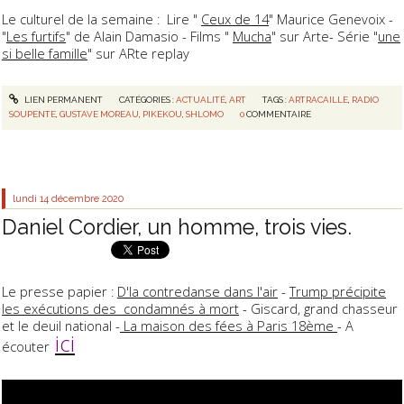
Le culturel de la semaine : Lire "
Ceux de 14
" Maurice Genevoix -
"
Les furtifs
" de Alain Damasio - Films "
Mucha
" sur Arte- Série "
une
si belle famille
" sur ARte replay
LIEN PERMANENT
CATÉGORIES :
ACTUALITÉ
,
ART
TAGS :
ARTRACAILLE
,
RADIO
SOUPENTE
,
GUSTAVE MOREAU
,
PIKEKOU
,
SHLOMO
0
COMMENTAIRE
lundi 14
décembre 2020
Daniel Cordier, un homme, trois vies.
Le presse papier :
D'la contredanse dans l'air
-
Trump précipite
les exécutions des condamnés à mort
- Giscard, grand chasseur
et le deuil national -
La maison des fées à Paris 18ème
- A
ici
écouter