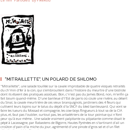
Le film "Parodies" by Pikekou
"MITRAILLETTE", UN POLARD DE SHLOMO
"Mitraillette", une salade touillée sur la cavale improbable de quatre vioques retraités
du ch'min d'fer à la con, qui s'embrouillent dans l'histoire du meurtre d'une bistrote
dont ils étaient des pratiques assidues. Bon, c'n'est pas du James Bond, non, m'enfin ça
fait boum quand-même. D'une banlieue d'l'Est de paris où coule une rivière, au désert
du Sinaï, la cavale meurtrière de ces vieux branquignols, jardiniers des 4 fleurs qui
cultivent leurs lopins sur le talus du dépôt d'la SNCF du bled banlieusard. Qui vont se
faire les tueurs du Mossad et compagnie, les cow-boys flingueurs à tout va de la CIA
plus, et, faut pas l'oublier, surtout pas, les arbalétriers de la tour pointue qui n'font
peur qu'à eux-même.. Une salade vraiment palpitante ou pilpatante comme disait le
pépé à Lacassagne, par Rabastens de Bigorre, Hautes Pyrénées en s'tartinant d'ail un
croûton d'pain d'la miche du jour, agrémenté d'une pincée d'gros sel et d'un filet