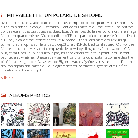
"MITRAILLETTE", UN POLARD DE SHLOMO
"Mitraillette", une salade touillée sur la cavale improbable de quatre vioques retraités
du ch'min d'fer à la con, qui s'embrouillent dans l'histoire du meurtre d'une bistrote
dont ils étaient des pratiques assidues. Bon, c'n'est pas du James Bond, non, m'enfin ça
fait boum quand-même. D'une banlieue d'l'Est de paris où coule une rivière, au désert
du Sinaï, la cavale meurtrière de ces vieux branquignols, jardiniers des 4 fleurs qui
cultivent leurs lopins sur le talus du dépôt d'la SNCF du bled banlieusard. Qui vont se
faire les tueurs du Mossad et compagnie, les cow-boys flingueurs à tout va de la CIA
plus, et, faut pas l'oublier, surtout pas, les arbalétriers de la tour pointue qui n'font
peur qu'à eux-même.. Une salade vraiment palpitante ou pilpatante comme disait le
pépé à Lacassagne, par Rabastens de Bigorre, Hautes Pyrénées en s'tartinant d'ail un
croûton d'pain d'la miche du jour, agrémenté d'une pincée d'gros sel et d'un filet
d'huile d'arachide. Slurp !
A lire ici
ALBUMS PHOTOS