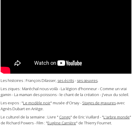
Les histoires : François Dilasser,
ses écrits
-
ses œuvres
.
Les ziques : Maréchal nous voilà - La légion d'honneur - Comme un vrai
gamin - La maman des poissons - le chant de la création - j'veux du soleil.
Les expos : "
Le modèle noir
" musée d'Orsay -
Stages de gravures
avec
Agnès Dubart en Ariège.
Le culturel de la semaine :
Livre "
Congo
" de Eric Vuillard - "
L'arbre monde
"
de Richard Powers - Film : "
Eugène Carrière
" de Thierry Fournet.