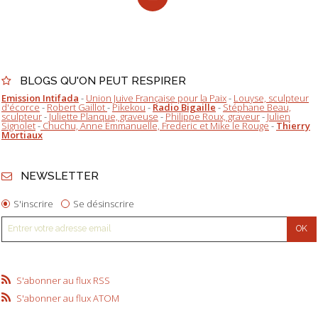
BLOGS QU'ON PEUT RESPIRER
Emission Intifada
-
Union Juive Française pour la Paix
-
Louyse, sculpteur
d'écorce
-
Robert Gaillot
-
Pikekou
-
Radio Bigaille
-
Stéphane Beau,
sculpteur
-
Juliette Planque, graveuse
-
Philippe Roux, graveur
-
Julien
Signolet
-
Chuchu, Anne Emmanuelle, Frederic et Mike le Rouge
-
Thierry
Mortiaux
NEWSLETTER
S'inscrire
Se désinscrire
S'abonner au flux RSS
S'abonner au flux ATOM