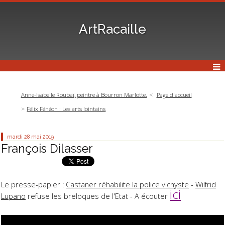
ArtRacaille
Anne-Isabelle Roubaï, peintre à Bourron Marlotte.
Page d'accueil
Félix Fénéon : Les arts lointains
mardi 28
mai 2019
François Dilasser
Le presse-papier :
Castaner réhabilite la police vichyste
-
Wilfrid
ici
Lupano
refuse les breloques de l'Etat - A écouter