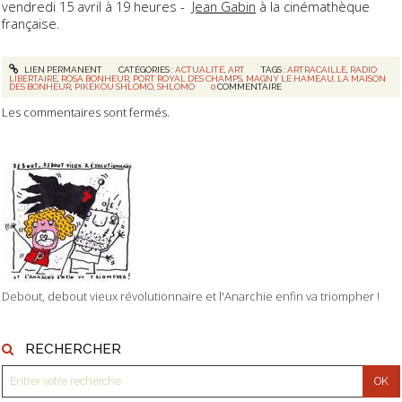
vendredi 15 avril à 19 heures -
Jean Gabin
à la cinémathèque
française.
LIEN PERMANENT
CATÉGORIES :
ACTUALITÉ
,
ART
TAGS :
ARTRACAILLE
,
RADIO
LIBERTAIRE
,
ROSA BONHEUR
,
PORT ROYAL DES CHAMPS
,
MAGNY LE HAMEAU
,
LA MAISON
DES BONHEUR
,
PIKEKOU SHLOMO
,
SHLOMO
0
COMMENTAIRE
Les commentaires sont fermés.
Debout, debout vieux révolutionnaire et l'Anarchie enfin va triompher !
RECHERCHER