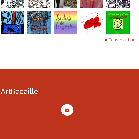
Tous les albums
ArtRacaille