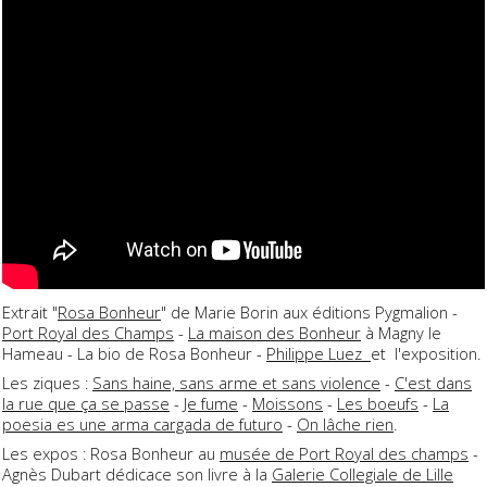
Extrait "
Rosa Bonheur
" de Marie Borin aux éditions Pygmalion -
Port Royal des Champs
-
La maison des Bonheur
à Magny le
Hameau - La bio de Rosa Bonheur -
Philippe Luez
et l'exposition.
Les ziques :
Sans haine, sans arme et sans violence
-
C'est dans
la rue que ça se passe
-
Je fume
-
Moissons
-
Les boeufs
-
La
poesia es une arma cargada de futuro
-
On lâche rien
.
Les expos : Rosa Bonheur au
musée de Port Royal des champs
-
Agnès Dubart dédicace son livre à la
Galerie Collegiale de Lille