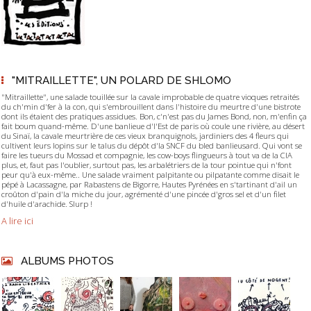
"MITRAILLETTE", UN POLARD DE SHLOMO
"Mitraillette", une salade touillée sur la cavale improbable de quatre vioques retraités
du ch'min d'fer à la con, qui s'embrouillent dans l'histoire du meurtre d'une bistrote
dont ils étaient des pratiques assidues. Bon, c'n'est pas du James Bond, non, m'enfin ça
fait boum quand-même. D'une banlieue d'l'Est de paris où coule une rivière, au désert
du Sinaï, la cavale meurtrière de ces vieux branquignols, jardiniers des 4 fleurs qui
cultivent leurs lopins sur le talus du dépôt d'la SNCF du bled banlieusard. Qui vont se
faire les tueurs du Mossad et compagnie, les cow-boys flingueurs à tout va de la CIA
plus, et, faut pas l'oublier, surtout pas, les arbalétriers de la tour pointue qui n'font
peur qu'à eux-même.. Une salade vraiment palpitante ou pilpatante comme disait le
pépé à Lacassagne, par Rabastens de Bigorre, Hautes Pyrénées en s'tartinant d'ail un
croûton d'pain d'la miche du jour, agrémenté d'une pincée d'gros sel et d'un filet
d'huile d'arachide. Slurp !
A lire ici
ALBUMS PHOTOS