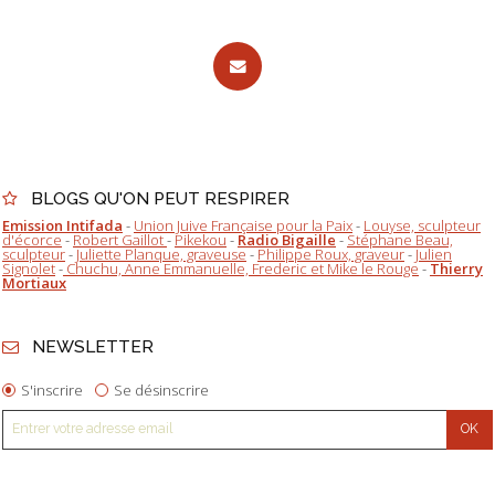
BLOGS QU'ON PEUT RESPIRER
Emission Intifada
-
Union Juive Française pour la Paix
-
Louyse, sculpteur
d'écorce
-
Robert Gaillot
-
Pikekou
-
Radio Bigaille
-
Stéphane Beau,
sculpteur
-
Juliette Planque, graveuse
-
Philippe Roux, graveur
-
Julien
Signolet
-
Chuchu, Anne Emmanuelle, Frederic et Mike le Rouge
-
Thierry
Mortiaux
NEWSLETTER
S'inscrire
Se désinscrire