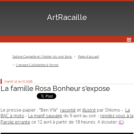
ArtRacaille
Sabine Cappelle et l'Atelier du non faire.
Page d'accueil
L'espace Caillobotte à Yerres
mardi 12
avril 2016
La famille Rosa Bonheur s'expose
Le presse-papier : "Ben V'là"
raconté
et
illustré
par Shlomo -
La
BAC à moto
-
La manif sauvage
du 9 avril au soir -
rendez vous à la
ici
.
Parole errante
ce 12 avril à partir de 18 heures. A écouter