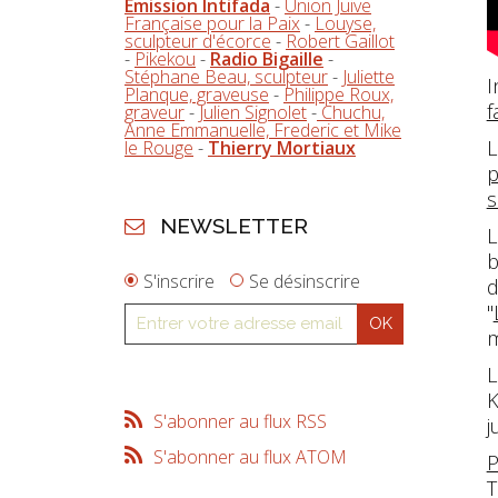
Emission Intifada
-
Union Juive
Française pour la Paix
-
Louyse,
sculpteur d'écorce
-
Robert Gaillot
-
Pikekou
-
Radio Bigaille
-
Stéphane Beau, sculpteur
-
Juliette
I
Planque, graveuse
-
Philippe Roux,
f
graveur
-
Julien Signolet
-
Chuchu,
Anne Emmanuelle, Frederic et Mike
L
le Rouge
-
Thierry Mortiaux
p
s
NEWSLETTER
L
b
S'inscrire
Se désinscrire
d
"
m
L
K
S'abonner au flux RSS
j
S'abonner au flux ATOM
P
T