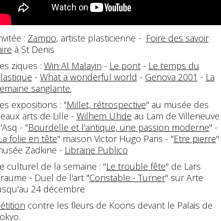
nvitée :
Zampo
, artiste plasticienne -
Foire des savoir
aire
à St Denis
es ziques :
Win Al Malayin
-
Le pont
-
Le temps du
lastique
-
What a wonderful world
-
Genova 2001
-
La
emaine sanglante.
es expositions : "
Millet, rétrospective
" au musée des
eaux arts de Lille -
Wilhem Uhde
au Lam de Villeneuve
'Asq - "
Bourdelle et l'antique, une passion moderne
" -
La folie en tête
" maison Victor Hugo Paris - "
Etre pierre
"
usée Zadkine -
Librairie Publico
e culturel de la semaine : "
Le trouble fête
" de Lars
raume - Duel de l'art "
Constable - Turner
" sur Arte
usqu'au 24 décembre
étition
contre les fleurs de Koons devant le Palais de
okyo.