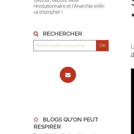
Debout, debout vieux
révolutionnaire et l'Anarchie enfin
va triompher !
RECHERCHER
L
d
BLOGS QU'ON PEUT
RESPIRER