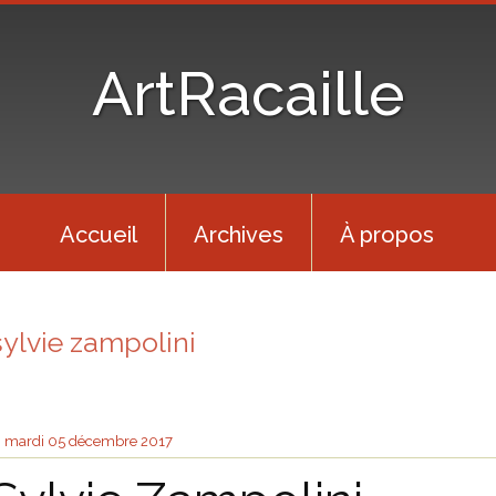
ArtRacaille
Accueil
Archives
À propos
sylvie zampolini
mardi 05
décembre 2017