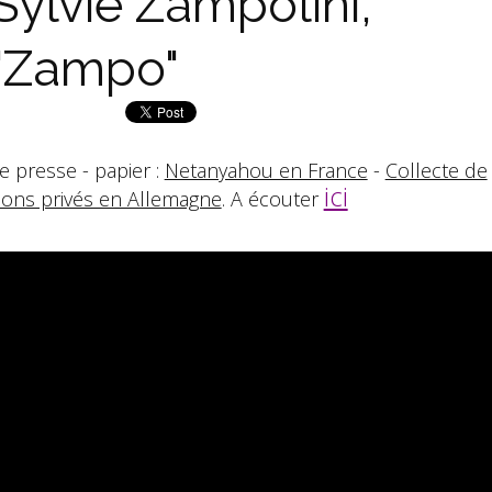
Sylvie Zampolini,
"Zampo"
e presse - papier :
Netanyahou en France
-
Collecte de
ici
ons privés en Allemagne
. A écouter