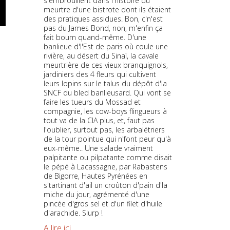
s'embrouillent dans l'histoire du
meurtre d'une bistrote dont ils étaient
des pratiques assidues. Bon, c'n'est
pas du James Bond, non, m'enfin ça
fait boum quand-même. D'une
banlieue d'l'Est de paris où coule une
rivière, au désert du Sinaï, la cavale
meurtrière de ces vieux branquignols,
jardiniers des 4 fleurs qui cultivent
leurs lopins sur le talus du dépôt d'la
SNCF du bled banlieusard. Qui vont se
faire les tueurs du Mossad et
compagnie, les cow-boys flingueurs à
tout va de la CIA plus, et, faut pas
l'oublier, surtout pas, les arbalétriers
de la tour pointue qui n'font peur qu'à
eux-même.. Une salade vraiment
palpitante ou pilpatante comme disait
le pépé à Lacassagne, par Rabastens
de Bigorre, Hautes Pyrénées en
s'tartinant d'ail un croûton d'pain d'la
miche du jour, agrémenté d'une
pincée d'gros sel et d'un filet d'huile
d'arachide. Slurp !
A lire ici