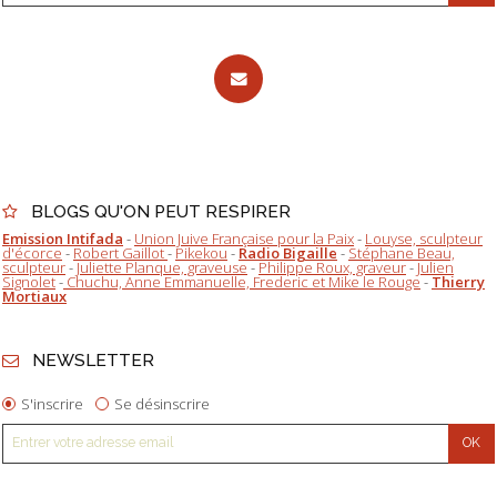
BLOGS QU'ON PEUT RESPIRER
Emission Intifada
-
Union Juive Française pour la Paix
-
Louyse, sculpteur
d'écorce
-
Robert Gaillot
-
Pikekou
-
Radio Bigaille
-
Stéphane Beau,
sculpteur
-
Juliette Planque, graveuse
-
Philippe Roux, graveur
-
Julien
Signolet
-
Chuchu, Anne Emmanuelle, Frederic et Mike le Rouge
-
Thierry
Mortiaux
NEWSLETTER
S'inscrire
Se désinscrire