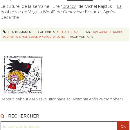
Le culturel de la semaine : Lire "
Drancy
" de Michel Rajsfus - "
La
double vie de Virginia Woolf
" de Geneviève Brisac et Agnès
Desarthe
LIEN PERMANENT
CATÉGORIES :
ACTUALITÉ
,
ART
TAGS :
ARTRACAILLE
,
RADIO
SOUPENTE
,
SIMON SEGAL
,
PIKEKOU
,
SHLOMO
0
COMMENTAIRE
Debout, debout vieux révolutionnaire et l'Anarchie enfin va triompher !
RECHERCHER