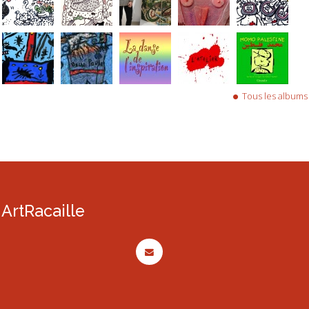
Tous les albums
ArtRacaille