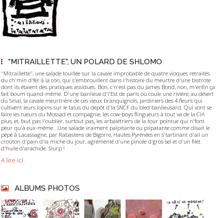
"MITRAILLETTE", UN POLARD DE SHLOMO
"Mitraillette", une salade touillée sur la cavale improbable de quatre vioques retraités
du ch'min d'fer à la con, qui s'embrouillent dans l'histoire du meurtre d'une bistrote
dont ils étaient des pratiques assidues. Bon, c'n'est pas du James Bond, non, m'enfin ça
fait boum quand-même. D'une banlieue d'l'Est de paris où coule une rivière, au désert
du Sinaï, la cavale meurtrière de ces vieux branquignols, jardiniers des 4 fleurs qui
cultivent leurs lopins sur le talus du dépôt d'la SNCF du bled banlieusard. Qui vont se
faire les tueurs du Mossad et compagnie, les cow-boys flingueurs à tout va de la CIA
plus, et, faut pas l'oublier, surtout pas, les arbalétriers de la tour pointue qui n'font
peur qu'à eux-même.. Une salade vraiment palpitante ou pilpatante comme disait le
pépé à Lacassagne, par Rabastens de Bigorre, Hautes Pyrénées en s'tartinant d'ail un
croûton d'pain d'la miche du jour, agrémenté d'une pincée d'gros sel et d'un filet
d'huile d'arachide. Slurp !
A lire ici
ALBUMS PHOTOS