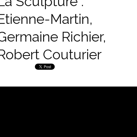
La Sculpture :
Etienne-Martin,
Germaine Richier,
Robert Couturier