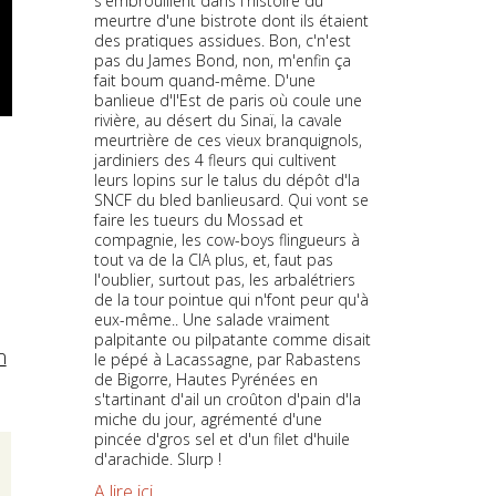
s'embrouillent dans l'histoire du
meurtre d'une bistrote dont ils étaient
des pratiques assidues. Bon, c'n'est
pas du James Bond, non, m'enfin ça
fait boum quand-même. D'une
banlieue d'l'Est de paris où coule une
rivière, au désert du Sinaï, la cavale
meurtrière de ces vieux branquignols,
jardiniers des 4 fleurs qui cultivent
leurs lopins sur le talus du dépôt d'la
SNCF du bled banlieusard. Qui vont se
faire les tueurs du Mossad et
compagnie, les cow-boys flingueurs à
tout va de la CIA plus, et, faut pas
l'oublier, surtout pas, les arbalétriers
de la tour pointue qui n'font peur qu'à
eux-même.. Une salade vraiment
palpitante ou pilpatante comme disait
n
le pépé à Lacassagne, par Rabastens
de Bigorre, Hautes Pyrénées en
s'tartinant d'ail un croûton d'pain d'la
miche du jour, agrémenté d'une
pincée d'gros sel et d'un filet d'huile
d'arachide. Slurp !
A lire ici