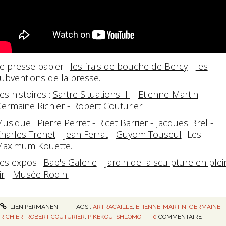
e presse papier :
les frais de bouche de Bercy
-
les
ubventions de la presse.
es histoires :
Sartre Situations III
-
Etienne-Martin
-
ermaine Richier
-
Robert Couturier
.
usique :
Pierre Perret
-
Ricet Barrier
-
Jacques Brel
-
harles Trenet
-
Jean Ferrat
-
Guyom Touseul
- Les
aximum Kouette.
es expos :
Bab's Galerie
-
Jardin de la sculpture en plei
ir
-
Musée Rodin.
LIEN PERMANENT
TAGS :
ARTRACAILLE
,
ETIENNE-MARTIN
,
GERMAINE
RICHIER
,
ROBERT COUTURIER
,
PIKEKOU
,
SHLOMO
0
COMMENTAIRE