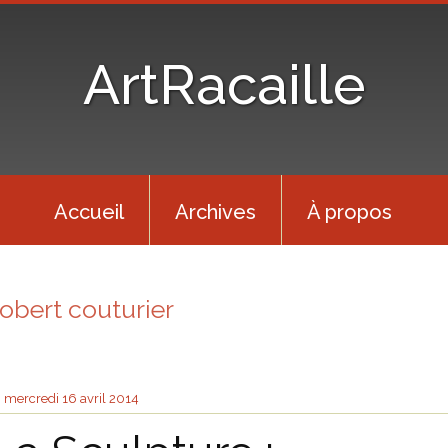
ArtRacaille
Accueil
Archives
À propos
robert couturier
mercredi 16
avril 2014