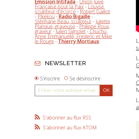
Emission Intifada
-
Union Juive
Française pour la Paix
-
Louyse,
sculpteur d'écorce
-
Robert Gaillot
-
Pikekou
-
Radio Bigaille
-
Stéphane Beau, sculpteur
-
Juliette
Planque, graveuse
-
Philippe Roux,
graveur
-
Julien Signolet
-
Chuchu,
Anne Emmanuelle, Frederic et Mike
L
le Rouge
-
Thierry Mortiaux
s
L
NEWSLETTER
G
M
S'inscrire
Se désinscrire
C
M
L
a
S'abonner au flux RSS
S'abonner au flux ATOM