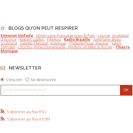
BLOGS QU'ON PEUT RESPIRER
Emission Intifada
-
Union Juive Française pour la Paix
-
Louyse, sculpteur
d'écorce
-
Robert Gaillot
-
Pikekou
-
Radio Bigaille
-
Stéphane Beau,
sculpteur
-
Juliette Planque, graveuse
-
Philippe Roux, graveur
-
Julien
Signolet
-
Chuchu, Anne Emmanuelle, Frederic et Mike le Rouge
-
Thierry
Mortiaux
NEWSLETTER
S'inscrire
Se désinscrire
S'abonner au flux RSS
S'abonner au flux ATOM