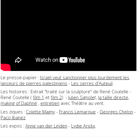
Le presse-papier :
Israël veut sanctionner plus lourdement les
lanceurs de pierres palestiniens
-
Les serres d'Auteuil
.
Les histoires : Extrait "traité sur la sculpture" de René Coutelle -
René Coutelle (
film 1
et
film 2
) -
Julien Signole
t,
la taille directe
,
making of Daphné
,
entretien
avec Théâtre au vent.
Les ziques :
Colette Magny
-
Francis Lemarque
-
Georges Chelon
-
Paco Ibanez
.
Les expos :
Anne van der Linden
-
Lydie Arickx
.