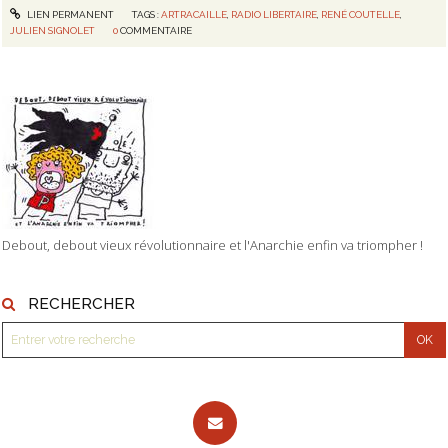
LIEN PERMANENT
TAGS :
ARTRACAILLE
,
RADIO LIBERTAIRE
,
RENÉ COUTELLE
,
JULIEN SIGNOLET
0
COMMENTAIRE
Debout, debout vieux révolutionnaire et l'Anarchie enfin va triompher !
RECHERCHER