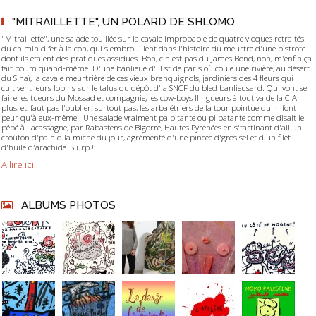
"MITRAILLETTE", UN POLARD DE SHLOMO
"Mitraillette", une salade touillée sur la cavale improbable de quatre vioques retraités
du ch'min d'fer à la con, qui s'embrouillent dans l'histoire du meurtre d'une bistrote
dont ils étaient des pratiques assidues. Bon, c'n'est pas du James Bond, non, m'enfin ça
fait boum quand-même. D'une banlieue d'l'Est de paris où coule une rivière, au désert
du Sinaï, la cavale meurtrière de ces vieux branquignols, jardiniers des 4 fleurs qui
cultivent leurs lopins sur le talus du dépôt d'la SNCF du bled banlieusard. Qui vont se
faire les tueurs du Mossad et compagnie, les cow-boys flingueurs à tout va de la CIA
plus, et, faut pas l'oublier, surtout pas, les arbalétriers de la tour pointue qui n'font
peur qu'à eux-même.. Une salade vraiment palpitante ou pilpatante comme disait le
pépé à Lacassagne, par Rabastens de Bigorre, Hautes Pyrénées en s'tartinant d'ail un
croûton d'pain d'la miche du jour, agrémenté d'une pincée d'gros sel et d'un filet
d'huile d'arachide. Slurp !
A lire ici
ALBUMS PHOTOS