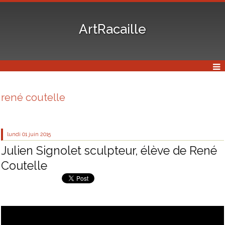
ArtRacaille
rené coutelle
lundi 01
juin 2015
Julien Signolet sculpteur, élève de René
Coutelle