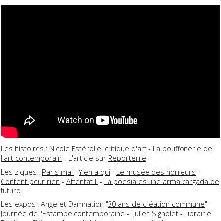
Les histoires :
Nicole Estérolle
, critique d'art -
La bouffonerie de
l'art contemporain
- L'article sur
Reporterre
.
Les ziques :
Paris mai
-
Y'en a qui
-
Le musée des horreurs
-
Content pour rien
-
Attentat II
-
La poesia es une arma cargada de
futuro.
Les expos : Ange et Damnation "
30 ans de création commune
" -
Journée de l'Estampe contemporaine
-
Julien Signolet
-
Librairie