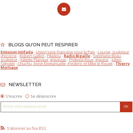
BLOGS QU'ON PEUT RESPIRER
Emission Intifada
-
Union Juive Française pour la Paix
-
Louyse, sculpteur
d'écorce
-
Robert Gaillot
-
Pikekou
-
Radio Bigaille
-
Stéphane Beau,
sculpteur
-
Juliette Planque, graveuse
-
Philippe Roux, graveur
-
Julien
Signolet
-
Chuchu, Anne Emmanuelle, Frederic et Mike le Rouge
-
Thierry
Mortiaux
NEWSLETTER
S'inscrire
Se désinscrire
S'abonner au flux RSS