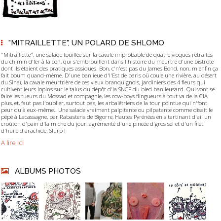
"MITRAILLETTE", UN POLARD DE SHLOMO
"Mitraillette", une salade touillée sur la cavale improbable de quatre vioques retraités
du ch'min d'fer à la con, qui s'embrouillent dans l'histoire du meurtre d'une bistrote
dont ils étaient des pratiques assidues. Bon, c'n'est pas du James Bond, non, m'enfin ça
fait boum quand-même. D'une banlieue d'l'Est de paris où coule une rivière, au désert
du Sinaï, la cavale meurtrière de ces vieux branquignols, jardiniers des 4 fleurs qui
cultivent leurs lopins sur le talus du dépôt d'la SNCF du bled banlieusard. Qui vont se
faire les tueurs du Mossad et compagnie, les cow-boys flingueurs à tout va de la CIA
plus, et, faut pas l'oublier, surtout pas, les arbalétriers de la tour pointue qui n'font
peur qu'à eux-même.. Une salade vraiment palpitante ou pilpatante comme disait le
pépé à Lacassagne, par Rabastens de Bigorre, Hautes Pyrénées en s'tartinant d'ail un
croûton d'pain d'la miche du jour, agrémenté d'une pincée d'gros sel et d'un filet
d'huile d'arachide. Slurp !
A lire ici
ALBUMS PHOTOS