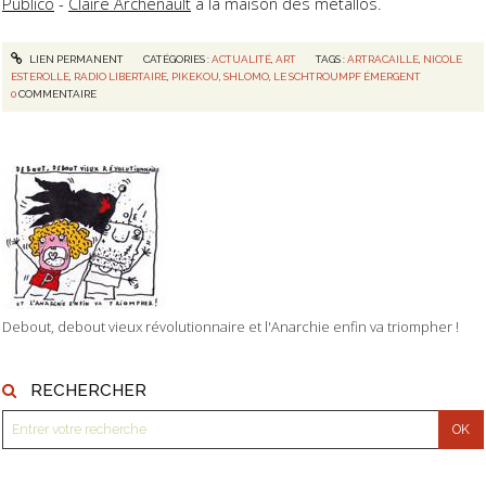
Publico
-
Claire Archenault
à la maison des métallos.
LIEN PERMANENT
CATÉGORIES :
ACTUALITÉ
,
ART
TAGS :
ARTRACAILLE
,
NICOLE
ESTEROLLE
,
RADIO LIBERTAIRE
,
PIKEKOU
,
SHLOMO
,
LE SCHTROUMPF ÉMERGENT
0
COMMENTAIRE
Debout, debout vieux révolutionnaire et l'Anarchie enfin va triompher !
RECHERCHER