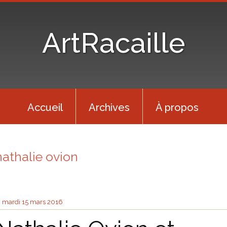
ArtRacaille
Accueil
Archives
À propos
nathalie ovion
mardi 15
mars 2016