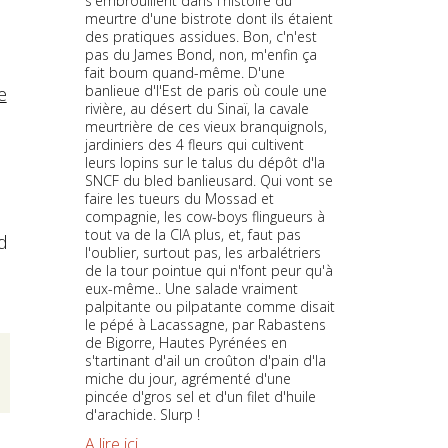
s'embrouillent dans l'histoire du
meurtre d'une bistrote dont ils étaient
des pratiques assidues. Bon, c'n'est
pas du James Bond, non, m'enfin ça
fait boum quand-même. D'une
banlieue d'l'Est de paris où coule une
e
rivière, au désert du Sinaï, la cavale
meurtrière de ces vieux branquignols,
jardiniers des 4 fleurs qui cultivent
leurs lopins sur le talus du dépôt d'la
SNCF du bled banlieusard. Qui vont se
faire les tueurs du Mossad et
compagnie, les cow-boys flingueurs à
tout va de la CIA plus, et, faut pas
d
l'oublier, surtout pas, les arbalétriers
de la tour pointue qui n'font peur qu'à
eux-même.. Une salade vraiment
palpitante ou pilpatante comme disait
le pépé à Lacassagne, par Rabastens
de Bigorre, Hautes Pyrénées en
s'tartinant d'ail un croûton d'pain d'la
miche du jour, agrémenté d'une
pincée d'gros sel et d'un filet d'huile
d'arachide. Slurp !
A lire ici