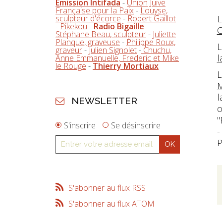
Emission Intifada
-
Union Juive
Française pour la Paix
-
Louyse,
sculpteur d'écorce
-
Robert Gaillot
L
-
Pikekou
-
Radio Bigaille
-
C
Stéphane Beau, sculpteur
-
Juliette
Planque, graveuse
-
Philippe Roux,
L
graveur
-
Julien Signolet
-
Chuchu,
l
Anne Emmanuelle, Frederic et Mike
le Rouge
-
Thierry Mortiaux
L
M
l
NEWSLETTER
o
"
S'inscrire
Se désinscrire
P
S'abonner au flux RSS
S'abonner au flux ATOM