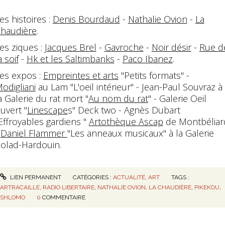
es histoires :
Denis Bourdaud
-
Nathalie Ovion
-
La
haudière
.
es ziques :
Jacques Brel
-
Gavroche
-
Noir désir
-
Rue d
a soif
-
Hk et les Saltimbanks
-
Paco Ibanez
.
es expos :
Empreintes et arts
"Petits formats" -
odigliani
au Lam "L'oeil intérieur" - Jean-Paul Souvraz à
a Galerie du rat mort "
Au nom du rat
" - Galerie Oeil
uvert "
Linescape
s" Deck two - Agnès Dubart
Effroyables gardiens "
Artothèque Ascap
de Montbéliar
-
Daniel Flammer
"Les anneaux musicaux" à la Galerie
olad-Hardouin.
LIEN PERMANENT
CATÉGORIES :
ACTUALITÉ
,
ART
TAGS :
ARTRACAILLE
,
RADIO LIBERTAIRE
,
NATHALIE OVION
,
LA CHAUDIÈRE
,
PIKEKOU
,
SHLOMO
0
COMMENTAIRE