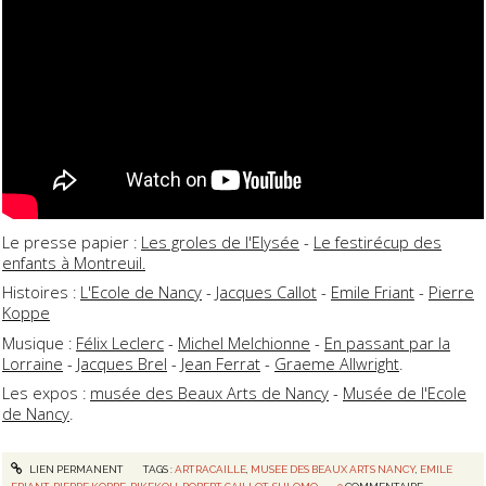
Le presse papier :
Les groles de l'Elysée
-
Le festirécup des
enfants à Montreuil.
Histoires :
L'Ecole de Nancy
-
Jacques Callot
-
Emile Friant
-
Pierre
Koppe
Musique :
Félix Leclerc
-
Michel Melchionne
-
En passant par la
Lorraine
-
Jacques Brel
-
Jean Ferrat
-
Graeme Allwright
.
Les expos :
musée des Beaux Arts de Nancy
-
Musée de l'Ecole
de Nancy
.
LIEN PERMANENT
TAGS :
ARTRACAILLE
,
MUSEE DES BEAUX ARTS NANCY
,
EMILE