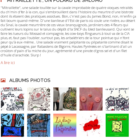
"MITRAILLETTE", UN POLARD DE SHLOMO
"Mitraillette", une salade touillée sur la cavale improbable de quatre vioques retraités
du ch'min d'fer à la con, qui s'embrouillent dans l'histoire du meurtre d'une bistrote
dont ils étaient des pratiques assidues. Bon, c'n'est pas du James Bond, non, m'enfin ça
fait boum quand-même. D'une banlieue d'l'Est de paris où coule une rivière, au désert
du Sinaï, la cavale meurtrière de ces vieux branquignols, jardiniers des 4 fleurs qui
cultivent leurs lopins sur le talus du dépôt d'la SNCF du bled banlieusard. Qui vont se
faire les tueurs du Mossad et compagnie, les cow-boys flingueurs à tout va de la CIA
plus, et, faut pas l'oublier, surtout pas, les arbalétriers de la tour pointue qui n'font
peur qu'à eux-même.. Une salade vraiment palpitante ou pilpatante comme disait le
pépé à Lacassagne, par Rabastens de Bigorre, Hautes Pyrénées en s'tartinant d'ail un
croûton d'pain d'la miche du jour, agrémenté d'une pincée d'gros sel et d'un filet
d'huile d'arachide. Slurp !
A lire ici
ALBUMS PHOTOS