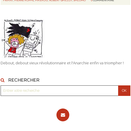
FRIANT
,
PIERRE KOPPE
,
PIKEKOU
,
ROBERT GAILLOT
,
SHLOMO
0
COMMENTAIRE
Debout, debout vieux révolutionnaire et l'Anarchie enfin va triompher !
RECHERCHER