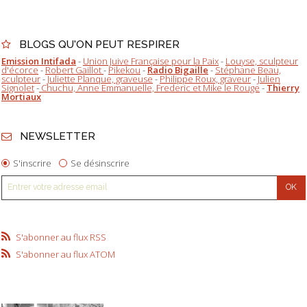
BLOGS QU'ON PEUT RESPIRER
Emission Intifada
-
Union Juive Française pour la Paix
-
Louyse, sculpteur
d'écorce
-
Robert Gaillot
-
Pikekou
-
Radio Bigaille
-
Stéphane Beau,
sculpteur
-
Juliette Planque, graveuse
-
Philippe Roux, graveur
-
Julien
Signolet
-
Chuchu, Anne Emmanuelle, Frederic et Mike le Rouge
-
Thierry
Mortiaux
NEWSLETTER
S'inscrire
Se désinscrire
S'abonner au flux RSS
S'abonner au flux ATOM