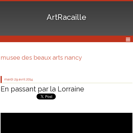
ArtRacaille
musee des beaux arts nancy
mardi 29
avril 2014
En passant par la Lorraine