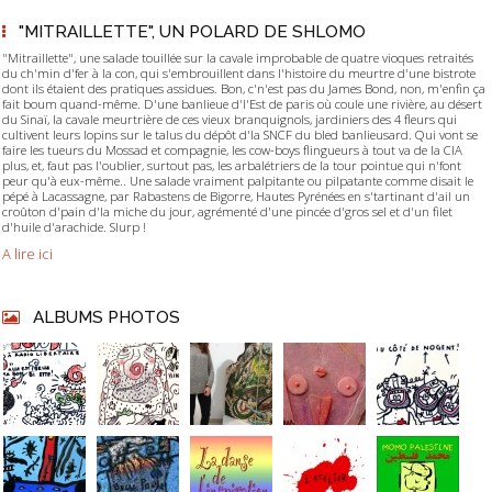
"MITRAILLETTE", UN POLARD DE SHLOMO
"Mitraillette", une salade touillée sur la cavale improbable de quatre vioques retraités
du ch'min d'fer à la con, qui s'embrouillent dans l'histoire du meurtre d'une bistrote
dont ils étaient des pratiques assidues. Bon, c'n'est pas du James Bond, non, m'enfin ça
fait boum quand-même. D'une banlieue d'l'Est de paris où coule une rivière, au désert
du Sinaï, la cavale meurtrière de ces vieux branquignols, jardiniers des 4 fleurs qui
cultivent leurs lopins sur le talus du dépôt d'la SNCF du bled banlieusard. Qui vont se
faire les tueurs du Mossad et compagnie, les cow-boys flingueurs à tout va de la CIA
plus, et, faut pas l'oublier, surtout pas, les arbalétriers de la tour pointue qui n'font
peur qu'à eux-même.. Une salade vraiment palpitante ou pilpatante comme disait le
pépé à Lacassagne, par Rabastens de Bigorre, Hautes Pyrénées en s'tartinant d'ail un
croûton d'pain d'la miche du jour, agrémenté d'une pincée d'gros sel et d'un filet
d'huile d'arachide. Slurp !
A lire ici
ALBUMS PHOTOS