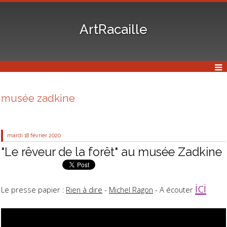
ArtRacaille
musée zadkine
mardi 18
février 2020
"Le rêveur de la forêt" au musée Zadkine
ici
Le presse papier :
Rien à dire
-
Michel Ragon
- A écouter