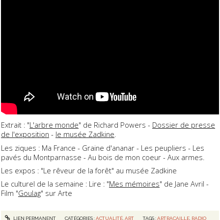
Extrait : "
L'arbre monde
" de Richard Powers -
Dossier de presse
de l'exposition
-
le musée Zadkine
.
Les ziques : Ma France - Graine d'ananar - Les peupliers - Les
pavés du Montparnasse - Au bois de mon coeur - Aux armes.
Les expos : "Le rêveur de la forêt" au musée Zadkine
Le culturel de la semaine : Lire : "
Mes mémoires
" de Jane Avril -
Film "
Goulag
" sur Arte
LIEN PERMANENT
CATÉGORIES :
ACTUALITÉ
,
ART
TAGS :
ARTRACAILLE
,
RADIO