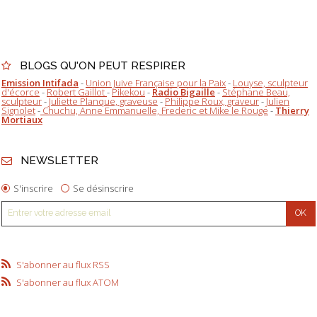
BLOGS QU'ON PEUT RESPIRER
Emission Intifada
-
Union Juive Française pour la Paix
-
Louyse, sculpteur
d'écorce
-
Robert Gaillot
-
Pikekou
-
Radio Bigaille
-
Stéphane Beau,
sculpteur
-
Juliette Planque, graveuse
-
Philippe Roux, graveur
-
Julien
Signolet
-
Chuchu, Anne Emmanuelle, Frederic et Mike le Rouge
-
Thierry
Mortiaux
NEWSLETTER
S'inscrire
Se désinscrire
S'abonner au flux RSS
S'abonner au flux ATOM