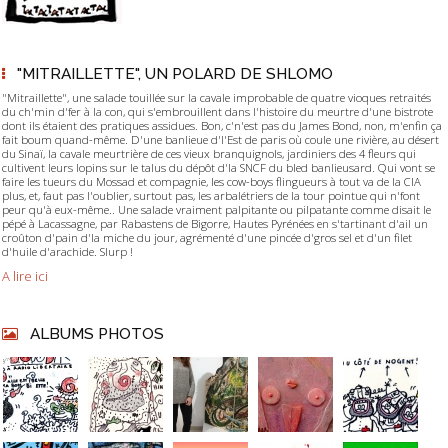
"MITRAILLETTE", UN POLARD DE SHLOMO
"Mitraillette", une salade touillée sur la cavale improbable de quatre vioques retraités
du ch'min d'fer à la con, qui s'embrouillent dans l'histoire du meurtre d'une bistrote
dont ils étaient des pratiques assidues. Bon, c'n'est pas du James Bond, non, m'enfin ça
fait boum quand-même. D'une banlieue d'l'Est de paris où coule une rivière, au désert
du Sinaï, la cavale meurtrière de ces vieux branquignols, jardiniers des 4 fleurs qui
cultivent leurs lopins sur le talus du dépôt d'la SNCF du bled banlieusard. Qui vont se
faire les tueurs du Mossad et compagnie, les cow-boys flingueurs à tout va de la CIA
plus, et, faut pas l'oublier, surtout pas, les arbalétriers de la tour pointue qui n'font
peur qu'à eux-même.. Une salade vraiment palpitante ou pilpatante comme disait le
pépé à Lacassagne, par Rabastens de Bigorre, Hautes Pyrénées en s'tartinant d'ail un
croûton d'pain d'la miche du jour, agrémenté d'une pincée d'gros sel et d'un filet
d'huile d'arachide. Slurp !
A lire ici
ALBUMS PHOTOS