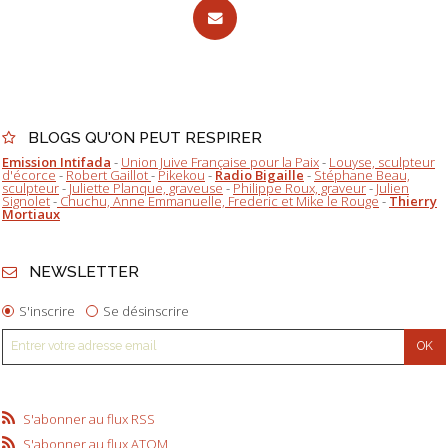
BLOGS QU'ON PEUT RESPIRER
Emission Intifada
-
Union Juive Française pour la Paix
-
Louyse, sculpteur
d'écorce
-
Robert Gaillot
-
Pikekou
-
Radio Bigaille
-
Stéphane Beau,
sculpteur
-
Juliette Planque, graveuse
-
Philippe Roux, graveur
-
Julien
Signolet
-
Chuchu, Anne Emmanuelle, Frederic et Mike le Rouge
-
Thierry
Mortiaux
NEWSLETTER
S'inscrire
Se désinscrire
S'abonner au flux RSS
S'abonner au flux ATOM