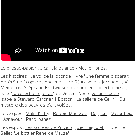
Le presse-papier :
Ulcan
,
la balance
-
Mother Jones
.
Les histoires :
Le vol de la Joconde
, livre "
Une femme disparait
"
de jérôme Coignard , documentaire "
Qui a volé la Joconde
" Joé
Meideiros-
Stéphane Breitwieser
, cambrioleur collectionneur ,
livre "
La collection égoïste
" de Vincent Noce-
vol au musée
Isabella Steward Gardner
à Boston -
La salière de Cellini
-
Du
mystère des oeuvres d'art volées
.
Les ziques :
Mafia K1 fry
-
Bobbie Mac Gee
-
Reggiani
-
Victor Lejal
-
Aznavour
-
Paco Ibanez
.
Les expos :
Les soirées de Publico
-
Julien Signolet
- Florence
Bellet "
Le bottier René de Mauzé
"