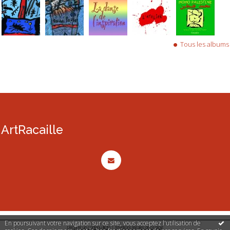
Tous les albums
ArtRacaille
En poursuivant votre navigation sur ce site, vous acceptez l'utilisation de
Déclarer un contenu illicite
|
Mentions légales de ce blog