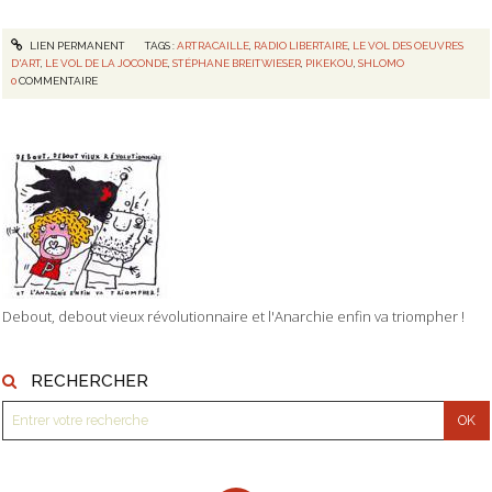
LIEN PERMANENT
TAGS :
ARTRACAILLE
,
RADIO LIBERTAIRE
,
LE VOL DES OEUVRES
D'ART
,
LE VOL DE LA JOCONDE
,
STÉPHANE BREITWIESER
,
PIKEKOU
,
SHLOMO
0
COMMENTAIRE
Debout, debout vieux révolutionnaire et l'Anarchie enfin va triompher !
RECHERCHER