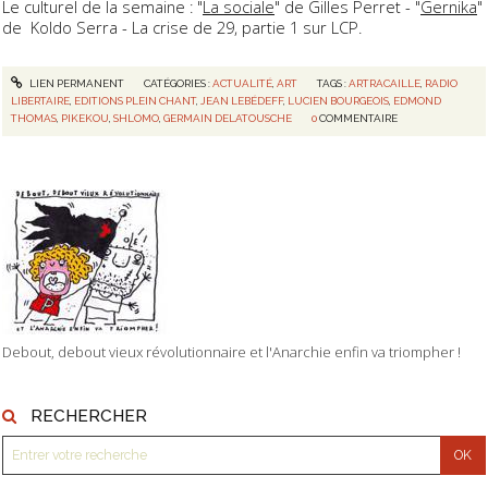
Le culturel de la semaine : "
La sociale
" de Gilles Perret - "
Gernika
"
de Koldo Serra - La crise de 29, partie 1 sur LCP.
LIEN PERMANENT
CATÉGORIES :
ACTUALITÉ
,
ART
TAGS :
ARTRACAILLE
,
RADIO
LIBERTAIRE
,
EDITIONS PLEIN CHANT
,
JEAN LEBÉDEFF
,
LUCIEN BOURGEOIS
,
EDMOND
THOMAS
,
PIKEKOU
,
SHLOMO
,
GERMAIN DELATOUSCHE
0
COMMENTAIRE
Debout, debout vieux révolutionnaire et l'Anarchie enfin va triompher !
RECHERCHER