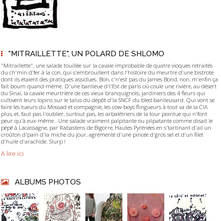
"MITRAILLETTE", UN POLARD DE SHLOMO
"Mitraillette", une salade touillée sur la cavale improbable de quatre vioques retraités
du ch'min d'fer à la con, qui s'embrouillent dans l'histoire du meurtre d'une bistrote
dont ils étaient des pratiques assidues. Bon, c'n'est pas du James Bond, non, m'enfin ça
fait boum quand-même. D'une banlieue d'l'Est de paris où coule une rivière, au désert
du Sinaï, la cavale meurtrière de ces vieux branquignols, jardiniers des 4 fleurs qui
cultivent leurs lopins sur le talus du dépôt d'la SNCF du bled banlieusard. Qui vont se
faire les tueurs du Mossad et compagnie, les cow-boys flingueurs à tout va de la CIA
plus, et, faut pas l'oublier, surtout pas, les arbalétriers de la tour pointue qui n'font
peur qu'à eux-même.. Une salade vraiment palpitante ou pilpatante comme disait le
pépé à Lacassagne, par Rabastens de Bigorre, Hautes Pyrénées en s'tartinant d'ail un
croûton d'pain d'la miche du jour, agrémenté d'une pincée d'gros sel et d'un filet
d'huile d'arachide. Slurp !
A lire ici
ALBUMS PHOTOS