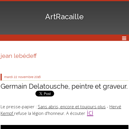
ArtRacaille
jean lebédeff
mardi 22
novembre 2016
Germain Delatousche, peintre et graveur.
Le presse-papier :
Sans abris, encore et toujours plus
-
Hervé
ici
Kempf
refuse la légion d'honneur. A écouter