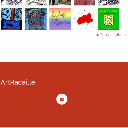
Tous les albums
ArtRacaille