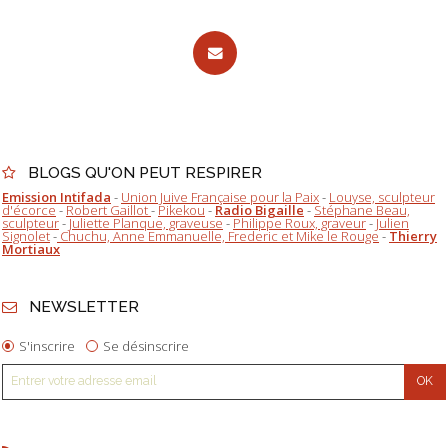
BLOGS QU'ON PEUT RESPIRER
Emission Intifada
-
Union Juive Française pour la Paix
-
Louyse, sculpteur
d'écorce
-
Robert Gaillot
-
Pikekou
-
Radio Bigaille
-
Stéphane Beau,
sculpteur
-
Juliette Planque, graveuse
-
Philippe Roux, graveur
-
Julien
Signolet
-
Chuchu, Anne Emmanuelle, Frederic et Mike le Rouge
-
Thierry
Mortiaux
NEWSLETTER
S'inscrire
Se désinscrire