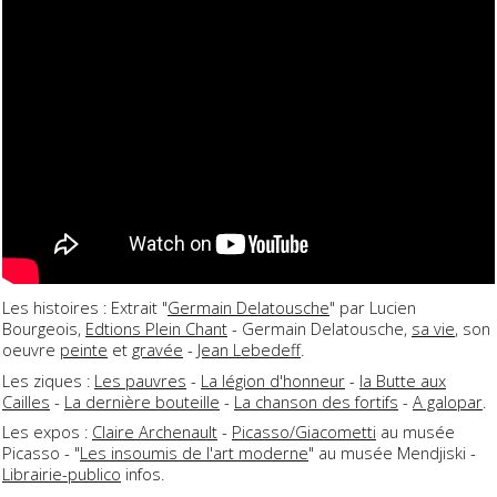
Les histoires : Extrait "
Germain Delatousche
" par Lucien
Bourgeois,
Edtions Plein Chant
- Germain Delatousche,
sa vie
, son
oeuvre
peinte
et
gravée
-
Jean Lebedeff
.
Les ziques :
Les pauvres
-
La légion d'honneur
-
la Butte aux
Cailles
-
La dernière bouteille
-
La chanson des fortifs
-
A galopar
.
Les expos :
Claire Archenault
-
Picasso/Giacometti
au musée
Picasso - "
Les insoumis de l'art moderne
" au musée Mendjiski -
Librairie-publico
infos.