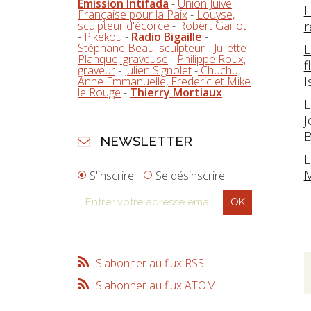
Emission Intifada
-
Union Juive
L
Française pour la Paix
-
Louyse,
sculpteur d'écorce
-
Robert Gaillot
r
-
Pikekou
-
Radio Bigaille
-
Stéphane Beau, sculpteur
-
Juliette
L
Planque, graveuse
-
Philippe Roux,
f
graveur
-
Julien Signolet
-
Chuchu,
I
Anne Emmanuelle, Frederic et Mike
le Rouge
-
Thierry Mortiaux
L
J
B
NEWSLETTER
L
M
S'inscrire
Se désinscrire
S'abonner au flux RSS
S'abonner au flux ATOM