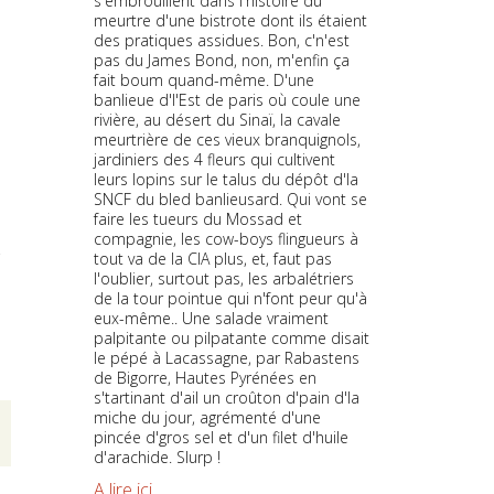
s'embrouillent dans l'histoire du
meurtre d'une bistrote dont ils étaient
des pratiques assidues. Bon, c'n'est
pas du James Bond, non, m'enfin ça
fait boum quand-même. D'une
banlieue d'l'Est de paris où coule une
rivière, au désert du Sinaï, la cavale
meurtrière de ces vieux branquignols,
jardiniers des 4 fleurs qui cultivent
leurs lopins sur le talus du dépôt d'la
SNCF du bled banlieusard. Qui vont se
faire les tueurs du Mossad et
compagnie, les cow-boys flingueurs à
-
tout va de la CIA plus, et, faut pas
l'oublier, surtout pas, les arbalétriers
de la tour pointue qui n'font peur qu'à
eux-même.. Une salade vraiment
palpitante ou pilpatante comme disait
le pépé à Lacassagne, par Rabastens
de Bigorre, Hautes Pyrénées en
s'tartinant d'ail un croûton d'pain d'la
miche du jour, agrémenté d'une
pincée d'gros sel et d'un filet d'huile
d'arachide. Slurp !
A lire ici