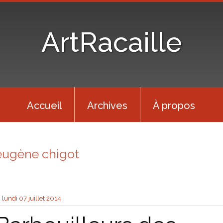
ArtRacaille
Accueil
Archives
À propos
eugène chigot
lundi 07
juillet 2014