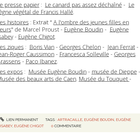
e presse papier
:
Le canard pas assez déchaîné
-
Le
ègne végétal de Francis Hallé
.
es histoires
: Extrait "
A l'ombre des jeunes filles en
leurs
" de Marcel Proust -
Eugène Boudin
-
Eugène
sabey
-
Eugène Chigot
.
es ziques
:
Boris Vian
-
Georges Chelon
-
Jean Ferrat
-
ean-Roger Caussimon
-
Francesca Solleville
-
Georges
rassens
-
Paco Ibanez
.
es expos
:
Musée Eugène Boudin
-
musée de Dieppe
usée des beaux arts de Caen
.
Musée du Touquet
-
LIEN PERMANENT
TAGS :
ARTRACAILLE
,
EUGÈNE BOUDIN
,
EUGÈNE
ISABEY
,
EUGÈNE CHIGOT
0
COMMENTAIRE