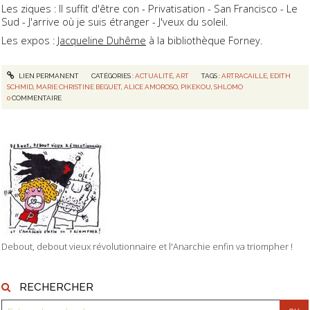
Les ziques : Il suffit d'être con - Privatisation - San Francisco - Le
Sud - J'arrive où je suis étranger - J'veux du soleil.
Les expos :
Jacqueline Duhême
à la bibliothèque Forney.
LIEN PERMANENT
CATÉGORIES :
ACTUALITÉ
,
ART
TAGS :
ARTRACAILLE
,
EDITH
SCHMID
,
MARIE CHRISTINE BEGUET
,
ALICE AMOROSO
,
PIKEKOU
,
SHLOMO
0
COMMENTAIRE
Debout, debout vieux révolutionnaire et l'Anarchie enfin va triompher !
RECHERCHER