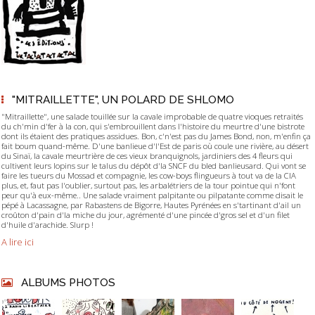
"MITRAILLETTE", UN POLARD DE SHLOMO
"Mitraillette", une salade touillée sur la cavale improbable de quatre vioques retraités
du ch'min d'fer à la con, qui s'embrouillent dans l'histoire du meurtre d'une bistrote
dont ils étaient des pratiques assidues. Bon, c'n'est pas du James Bond, non, m'enfin ça
fait boum quand-même. D'une banlieue d'l'Est de paris où coule une rivière, au désert
du Sinaï, la cavale meurtrière de ces vieux branquignols, jardiniers des 4 fleurs qui
cultivent leurs lopins sur le talus du dépôt d'la SNCF du bled banlieusard. Qui vont se
faire les tueurs du Mossad et compagnie, les cow-boys flingueurs à tout va de la CIA
plus, et, faut pas l'oublier, surtout pas, les arbalétriers de la tour pointue qui n'font
peur qu'à eux-même.. Une salade vraiment palpitante ou pilpatante comme disait le
pépé à Lacassagne, par Rabastens de Bigorre, Hautes Pyrénées en s'tartinant d'ail un
croûton d'pain d'la miche du jour, agrémenté d'une pincée d'gros sel et d'un filet
d'huile d'arachide. Slurp !
A lire ici
ALBUMS PHOTOS