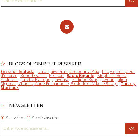
BLOGS QU'ON PEUT RESPIRER
Emission Intifada
-
Union Juive Française pour la Paix
-
Louyse, sculpteur
d'écorce
-
Robert Gaillot
-
Pikekou
-
Radio Bigaille
-
Stéphane Beau,
sculpteur
-
Juliette Planque, graveuse
-
Philippe Roux, graveur
-
Julien
Signolet
-
Chuchu, Anne Emmanuelle, Frederic et Mike le Rouge
-
Thierry
Mortiaux
NEWSLETTER
S'inscrire
Se désinscrire