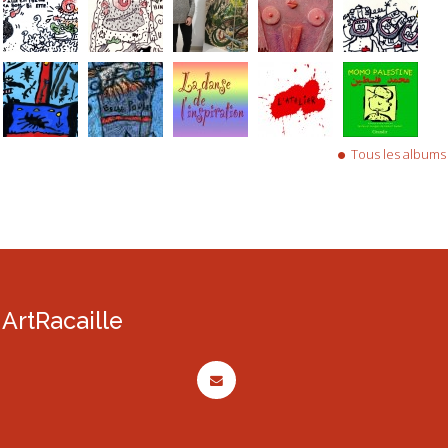
Tous les albums
ArtRacaille