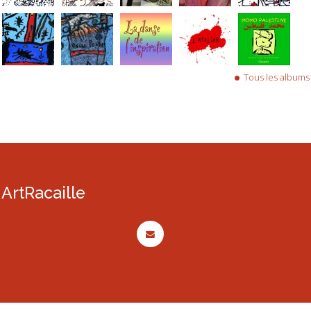
Tous les albums
ArtRacaille