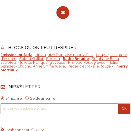
BLOGS QU'ON PEUT RESPIRER
Emission Intifada
-
Union Juive Française pour la Paix
-
Louyse, sculpteur
d'écorce
-
Robert Gaillot
-
Pikekou
-
Radio Bigaille
-
Stéphane Beau,
sculpteur
-
Juliette Planque, graveuse
-
Philippe Roux, graveur
-
Julien
Signolet
-
Chuchu, Anne Emmanuelle, Frederic et Mike le Rouge
-
Thierry
Mortiaux
NEWSLETTER
S'inscrire
Se désinscrire
S'abonner au flux RSS