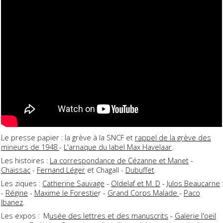
Le presse papier : la grève à la SNCF et
rappel de la grève des
mineurs de 1948
-
L'arnaque du label Max Havelaar
.
Les histoires :
La correspondance de Cézanne et Manet
-
Chaissac
-
Fernand Léger
et Chagall -
Dubuffet
.
Les ziques :
Catherine Sauvage
-
Oldelaf et M. D
-
Julos Beaucarne
-
Régine
-
Maxime le Forestie
r -
Grand Corps Malade
-
Paco
Ibanez
.
Les expos : M
usée des lettres et des manuscrits
-
Galerie l'oeil