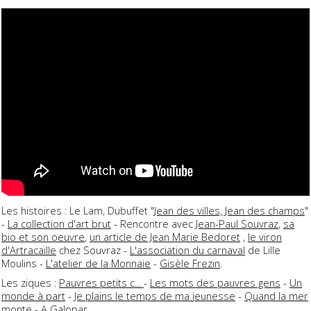
Les histoires : Le Lam, Dubuffet "
Jean des villes, Jean des champs
"
-
La collection d'art brut
- Rencontre avec
Jean-Paul Souvraz
,
sa
bio et son oeuvre
,
un article de Jean Marie Bedoret
,
le viron
d'Artracaille
chez Souvraz -
L'association du carnaval
de Lille
Moulins -
L'atelier de la Monnaie
-
Gisèle Frezin
.
Les ziques :
Pauvres petits c...
-
Les mots des pauvres gens
-
Un
monde à part
-
Je plains le temps de ma jeunesse
-
Quand la mer
monte
-
A Galopar.