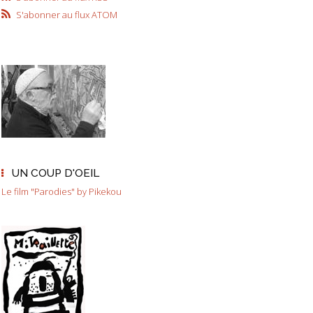
S'abonner au flux ATOM
UN COUP D'OEIL
Le film "Parodies" by Pikekou