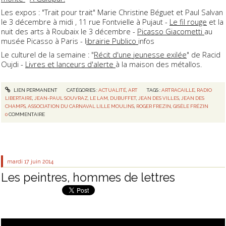
Les expos : "Trait pour trait" Marie Christine Béguet et Paul Salvan
le 3 décembre à midi , 11 rue Fontvielle à Pujaut -
Le fil rouge
et la
nuit des arts à Roubaix le 3 décembre -
Picasso Giacometti
au
musée Picasso à Paris - l
ibrairie Publico
infos
Le culturel de la semaine : "
Récit d'une jeunesse exilée
" de Racid
Oujdi -
Livres et lanceurs d'alerte
à la maison des métallos.
LIEN PERMANENT
CATÉGORIES :
ACTUALITÉ
,
ART
TAGS :
ARTRACAILLE
,
RADIO
LIBERTAIRE
,
JEAN-PAUL SOUVRAZ
,
LE LAM
,
DUBUFFET
,
JEAN DES VILLES
,
JEAN DES
CHAMPS
,
ASSOCIATION DU CARNAVAL LILLE MOULINS
,
ROGER FREZIN
,
GISÈLE FRÉZIN
0
COMMENTAIRE
mardi 17
juin 2014
Les peintres, hommes de lettres