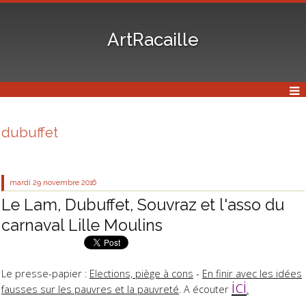
ArtRacaille
dubuffet
mardi 29
novembre 2016
Le Lam, Dubuffet, Souvraz et l'asso du
carnaval Lille Moulins
Le presse-papier :
Elections, piège à con
s
-
En finir avec les idées
ici
fausses sur les pauvres et la pauvreté
. A écouter
.