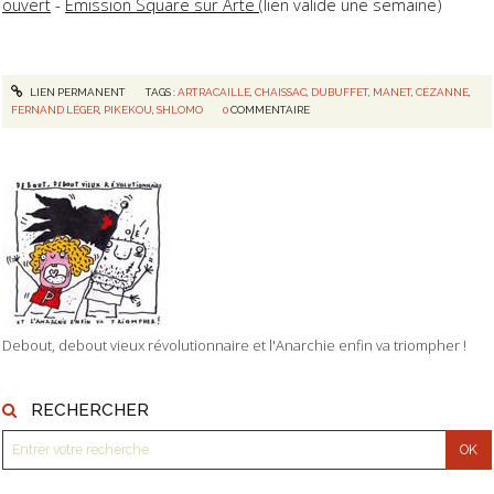
ouvert
-
Emission Square sur Arte
(lien valide une semaine)
LIEN PERMANENT
TAGS :
ARTRACAILLE
,
CHAISSAC
,
DUBUFFET
,
MANET
,
CÉZANNE
,
FERNAND LÉGER
,
PIKEKOU
,
SHLOMO
0
COMMENTAIRE
Debout, debout vieux révolutionnaire et l'Anarchie enfin va triompher !
RECHERCHER