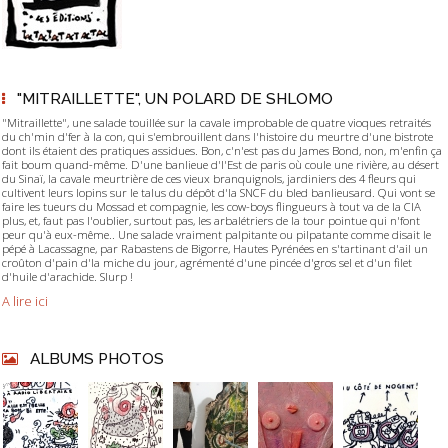
"MITRAILLETTE", UN POLARD DE SHLOMO
"Mitraillette", une salade touillée sur la cavale improbable de quatre vioques retraités
du ch'min d'fer à la con, qui s'embrouillent dans l'histoire du meurtre d'une bistrote
dont ils étaient des pratiques assidues. Bon, c'n'est pas du James Bond, non, m'enfin ça
fait boum quand-même. D'une banlieue d'l'Est de paris où coule une rivière, au désert
du Sinaï, la cavale meurtrière de ces vieux branquignols, jardiniers des 4 fleurs qui
cultivent leurs lopins sur le talus du dépôt d'la SNCF du bled banlieusard. Qui vont se
faire les tueurs du Mossad et compagnie, les cow-boys flingueurs à tout va de la CIA
plus, et, faut pas l'oublier, surtout pas, les arbalétriers de la tour pointue qui n'font
peur qu'à eux-même.. Une salade vraiment palpitante ou pilpatante comme disait le
pépé à Lacassagne, par Rabastens de Bigorre, Hautes Pyrénées en s'tartinant d'ail un
croûton d'pain d'la miche du jour, agrémenté d'une pincée d'gros sel et d'un filet
d'huile d'arachide. Slurp !
A lire ici
ALBUMS PHOTOS