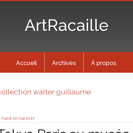
ArtRacaille
Accueil
Archives
À propos
collection walter guillaume
mardi 16
mai 2017