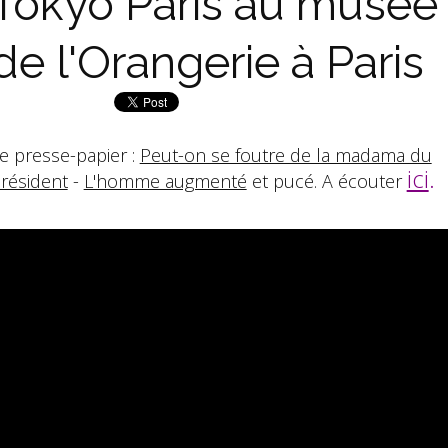
Tokyo Paris au musée
de l'Orangerie à Paris
e presse-papier :
Peut-on se foutre de la madama du
ici
.
résident
-
L'homme augmenté
et pucé. A écouter