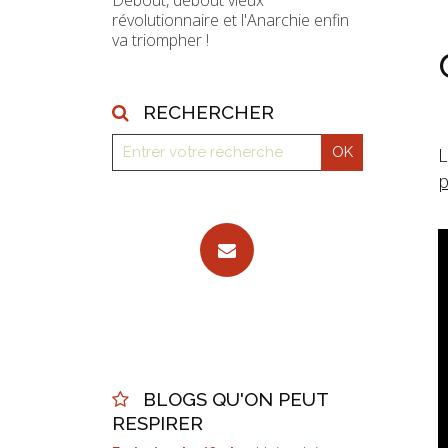
Debout, debout vieux
révolutionnaire et l'Anarchie enfin
va triompher !
RECHERCHER
L
p
BLOGS QU'ON PEUT
RESPIRER