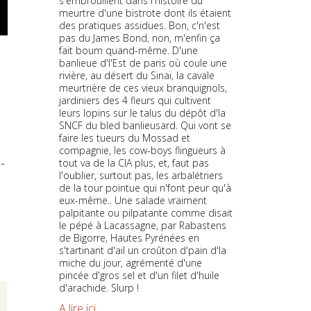
s'embrouillent dans l'histoire du
meurtre d'une bistrote dont ils étaient
des pratiques assidues. Bon, c'n'est
pas du James Bond, non, m'enfin ça
fait boum quand-même. D'une
banlieue d'l'Est de paris où coule une
rivière, au désert du Sinaï, la cavale
meurtrière de ces vieux branquignols,
jardiniers des 4 fleurs qui cultivent
leurs lopins sur le talus du dépôt d'la
SNCF du bled banlieusard. Qui vont se
faire les tueurs du Mossad et
compagnie, les cow-boys flingueurs à
-
tout va de la CIA plus, et, faut pas
l'oublier, surtout pas, les arbalétriers
de la tour pointue qui n'font peur qu'à
eux-même.. Une salade vraiment
palpitante ou pilpatante comme disait
le pépé à Lacassagne, par Rabastens
de Bigorre, Hautes Pyrénées en
s'tartinant d'ail un croûton d'pain d'la
miche du jour, agrémenté d'une
pincée d'gros sel et d'un filet d'huile
d'arachide. Slurp !
A lire ici