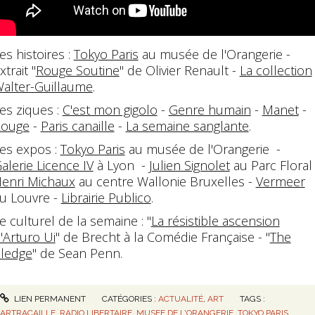
es histoires :
Tokyo Paris
au musée de l'Orangerie -
xtrait "
Rouge Soutine
" de Olivier Renault -
La collection
alter-Guillaume
.
es ziques :
C'est mon gigolo
-
Genre humain
-
Manet
-
Rouge
-
Paris canaille
-
La semaine sanglante
.
es expos :
Tokyo Paris
au musée de l'Orangerie -
alerie Licence IV
à Lyon -
Julien Signolet
au Parc Floral 
enri Michaux
au centre Wallonie Bruxelles -
Vermeer
u Louvre -
Librairie Publico
.
e culturel de la semaine : "
La résistible ascension
'Arturo Ui
" de Brecht à la Comédie Française - "
The
ledge
" de Sean Penn.
LIEN PERMANENT
CATÉGORIES :
ACTUALITÉ
,
ART
TAGS :
ARTRACAILLE
,
RADIO LIBERTAIRE
,
MUSEE DE L'ORANGERIE
,
TOKYO PARIS
,