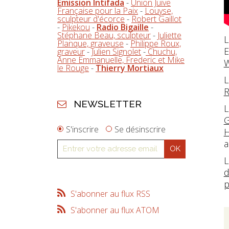
Emission Intifada
-
Union Juive
Française pour la Paix
-
Louyse,
sculpteur d'écorce
-
Robert Gaillot
-
Pikekou
-
Radio Bigaille
-
Stéphane Beau, sculpteur
-
Juliette
L
Planque, graveuse
-
Philippe Roux,
E
graveur
-
Julien Signolet
-
Chuchu,
Anne Emmanuelle, Frederic et Mike
W
le Rouge
-
Thierry Mortiaux
L
NEWSLETTER
L
G
S'inscrire
Se désinscrire
H
a
L
d
p
S'abonner au flux RSS
S'abonner au flux ATOM