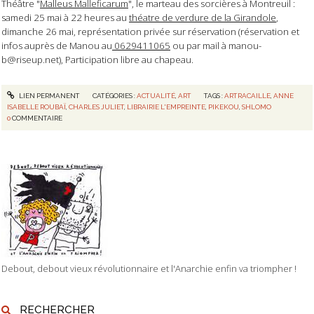
Théâtre "
Malleus Malleficarum
", le marteau des sorcières à Montreuil :
samedi 25 mai à 22 heures au
théatre de verdure de la Girandole
,
dimanche 26 mai, représentation privée sur réservation (réservation et
infos auprès de Manou au
0629411065
ou par mail à
manou-
b@riseup.net
), Participation libre au chapeau.
LIEN PERMANENT
CATÉGORIES :
ACTUALITÉ
,
ART
TAGS :
ARTRACAILLE
,
ANNE
ISABELLE ROUBAÏ
,
CHARLES JULIET
,
LIBRAIRIE L'EMPREINTE
,
PIKEKOU
,
SHLOMO
0
COMMENTAIRE
Debout, debout vieux révolutionnaire et l'Anarchie enfin va triompher !
RECHERCHER