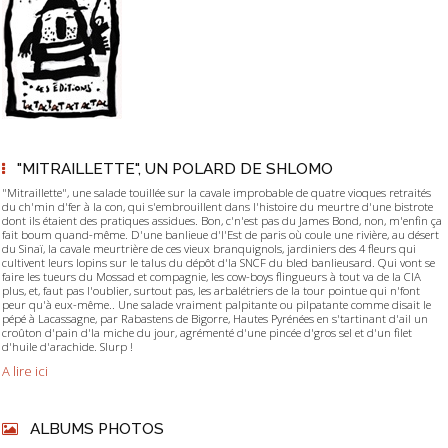
"MITRAILLETTE", UN POLARD DE SHLOMO
"Mitraillette", une salade touillée sur la cavale improbable de quatre vioques retraités
du ch'min d'fer à la con, qui s'embrouillent dans l'histoire du meurtre d'une bistrote
dont ils étaient des pratiques assidues. Bon, c'n'est pas du James Bond, non, m'enfin ça
fait boum quand-même. D'une banlieue d'l'Est de paris où coule une rivière, au désert
du Sinaï, la cavale meurtrière de ces vieux branquignols, jardiniers des 4 fleurs qui
cultivent leurs lopins sur le talus du dépôt d'la SNCF du bled banlieusard. Qui vont se
faire les tueurs du Mossad et compagnie, les cow-boys flingueurs à tout va de la CIA
plus, et, faut pas l'oublier, surtout pas, les arbalétriers de la tour pointue qui n'font
peur qu'à eux-même.. Une salade vraiment palpitante ou pilpatante comme disait le
pépé à Lacassagne, par Rabastens de Bigorre, Hautes Pyrénées en s'tartinant d'ail un
croûton d'pain d'la miche du jour, agrémenté d'une pincée d'gros sel et d'un filet
d'huile d'arachide. Slurp !
A lire ici
ALBUMS PHOTOS