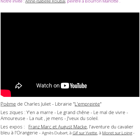
Notre invité :
Anne-Isabelle Roubaï
, peintre à Bourron Marlotte .
Poème
de Charles Juliet - Librairie "
L'empreinte
"
Les ziques : Y'en a marre - Le grand chêne - Le mal de vivre -
Amoureuse - La nuit , je mens - J'veux du soleil.
Les expos :
Franz Marc et August Macke
, l'aventure du cavalier
bleu à l'Orangerie -
Agnès Dubart, à
Gif sur Yvette
, à
Moret sur Loing
-