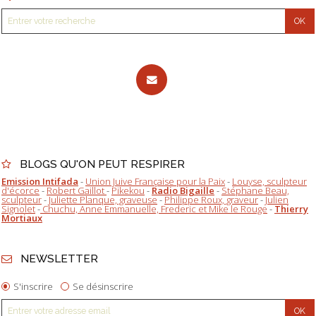
BLOGS QU'ON PEUT RESPIRER
Emission Intifada
-
Union Juive Française pour la Paix
-
Louyse, sculpteur
d'écorce
-
Robert Gaillot
-
Pikekou
-
Radio Bigaille
-
Stéphane Beau,
sculpteur
-
Juliette Planque, graveuse
-
Philippe Roux, graveur
-
Julien
Signolet
-
Chuchu, Anne Emmanuelle, Frederic et Mike le Rouge
-
Thierry
Mortiaux
NEWSLETTER
S'inscrire
Se désinscrire