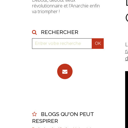
Debout, debout vieux
révolutionnaire et l'Anarchie enfin
va triompher !
RECHERCHER
L
r
d
BLOGS QU'ON PEUT
RESPIRER