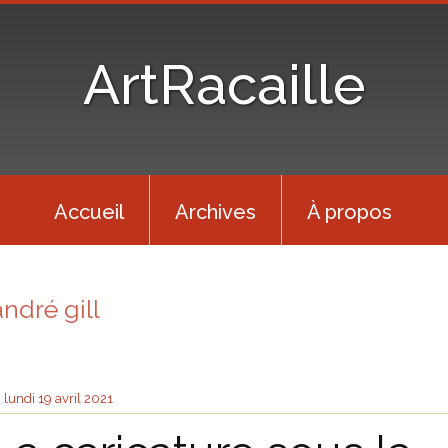
ArtRacaille
Accueil
Archives
À propos
andré gill
lundi 19
avril 2021