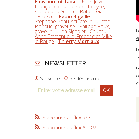
Emission Intifada
-
Union Juive
Française pour la Paix
-
Louyse,
sculpteur d'écorce
-
Robert Gaillot
-
Pikekou
-
Radio Bigaille
-
Stéphane Beau, sculpteur
-
Juliette
Planque, graveuse
-
Philippe Roux,
graveur
-
Julien Signolet
-
Chuchu,
L
Anne Emmanuelle, Frederic et Mike
Gi
le Rouge
-
Thierry Mortiaux
L
T
NEWSLETTER
L
c
S'inscrire
Se désinscrire
C
S'abonner au flux RSS
S'abonner au flux ATOM