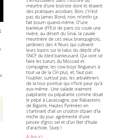
s'embrouillent dans l'histoire du
meurtre d'une bistrote dont ils étaient
des pratiques assidues. Bon, c'n'est
pas du James Bond, non, m'enfin ça
fait boum quand-même. D'une
banlieue d'l'Est de paris où coule une
é
rivière, au désert du Sinaï, la cavale
meurtrière de ces vieux branquignols,
jardiniers des 4 fleurs qui cultivent
h
leurs lopins sur le talus du dépôt d'la
SNCF du bled banlieusard. Qui vont se
faire les tueurs du Mossad et
compagnie, les cow-boys flingueurs à
tout va de la CIA plus, et, faut pas
la
l'oublier, surtout pas, les arbalétriers
de la tour pointue qui n'font peur qu'à
eux-même.. Une salade vraiment
palpitante ou pilpatante comme disait
le pépé à Lacassagne, par Rabastens
de Bigorre, Hautes Pyrénées en
s'tartinant d'ail un croûton d'pain d'la
miche du jour, agrémenté d'une
pincée d'gros sel et d'un filet d'huile
d'arachide. Slurp !
A lire ici