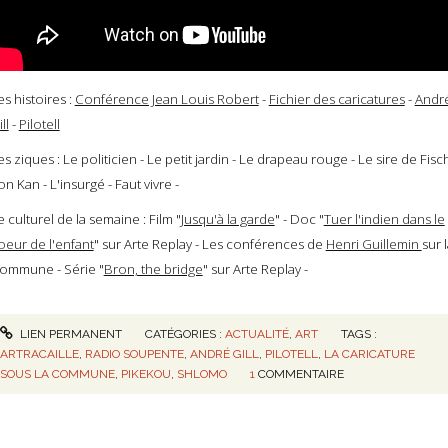
es histoires :
Conférence Jean Louis Robert
-
Fichier des caricatures
-
Andr
ll
-
Pilotell
es ziques : Le politicien - Le petit jardin - Le drapeau rouge - Le sire de Fisc
on Kan - L'insurgé - Faut vivre -
e culturel de la semaine : Film "
Jusqu'à la garde
" - Doc "
Tuer l'indien dans le
oeur de l'enfant
" sur Arte Replay - Les conférences de
Henri Guillemin
sur 
ommune - Série "
Bron, the bridge
" sur Arte Replay -
LIEN PERMANENT
CATÉGORIES :
ACTUALITÉ
,
ART
TAGS :
ARTRACAILLE
,
RADIO SOUPENTE
,
ANDRÉ GILL
,
PILOTELL
,
LA CARICATURE
SOUS LA COMMUNE
,
PIKEKOU
,
SHLOMO
1
COMMENTAIRE