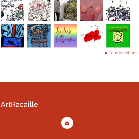
Tous les albums
ArtRacaille