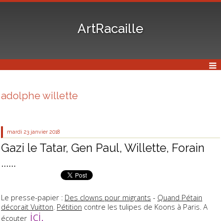
ArtRacaille
adolphe willette
mardi 23
janvier 2018
Gazi le Tatar, Gen Paul, Willette, Forain
......
Le presse-papier :
Des clowns pour migrants
-
Quand Pétain
décorait Vuitton
.
Pétition
contre les tulipes de Koons à Paris. A
ici
.
écouter