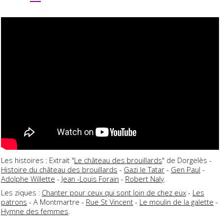
Les histoires : Extrait "
Le château des brouillards
" de Dorgelès -
Histoire du château des brouillards
-
Gazi le Tatar
-
Gen Paul
-
Adolphe Willette
-
Jean -Louis Forain
-
Robert Naly
.
Les ziques :
Chanter pour ceux qui sont loin de chez eux
-
Les
patrons
- A Montmartre -
Rue St Vincent
-
Le moulin de la galette
-
Hymne des femmes
.