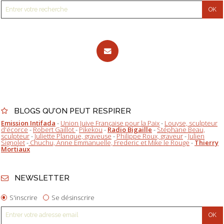
BLOGS QU'ON PEUT RESPIRER
Emission Intifada
-
Union Juive Française pour la Paix
-
Louyse, sculpteur
d'écorce
-
Robert Gaillot
-
Pikekou
-
Radio Bigaille
-
Stéphane Beau,
sculpteur
-
Juliette Planque, graveuse
-
Philippe Roux, graveur
-
Julien
Signolet
-
Chuchu, Anne Emmanuelle, Frederic et Mike le Rouge
-
Thierry
Mortiaux
NEWSLETTER
S'inscrire
Se désinscrire