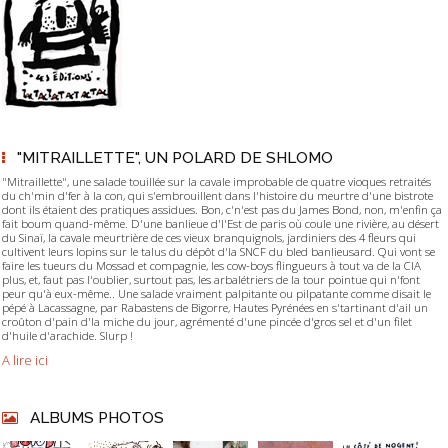
"MITRAILLETTE", UN POLARD DE SHLOMO
"Mitraillette", une salade touillée sur la cavale improbable de quatre vioques retraités
du ch'min d'fer à la con, qui s'embrouillent dans l'histoire du meurtre d'une bistrote
dont ils étaient des pratiques assidues. Bon, c'n'est pas du James Bond, non, m'enfin ça
fait boum quand-même. D'une banlieue d'l'Est de paris où coule une rivière, au désert
du Sinaï, la cavale meurtrière de ces vieux branquignols, jardiniers des 4 fleurs qui
cultivent leurs lopins sur le talus du dépôt d'la SNCF du bled banlieusard. Qui vont se
faire les tueurs du Mossad et compagnie, les cow-boys flingueurs à tout va de la CIA
plus, et, faut pas l'oublier, surtout pas, les arbalétriers de la tour pointue qui n'font
peur qu'à eux-même.. Une salade vraiment palpitante ou pilpatante comme disait le
pépé à Lacassagne, par Rabastens de Bigorre, Hautes Pyrénées en s'tartinant d'ail un
croûton d'pain d'la miche du jour, agrémenté d'une pincée d'gros sel et d'un filet
d'huile d'arachide. Slurp !
A lire ici
ALBUMS PHOTOS