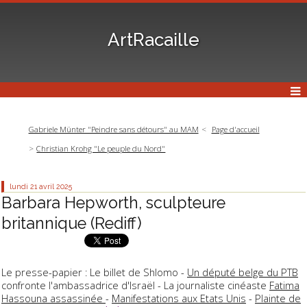
ArtRacaille
Gabriele Münter "Peindre sans détours" au MAM
Page d'accueil
Christian Krohg "Le peuple du Nord"
lundi 21
avril 2025
Barbara Hepworth, sculpteure
britannique (Rediff)
Le presse-papier : Le billet de Shlomo -
Un député belge du PTB
confronte l'ambassadrice d'Israël - La journaliste cinéaste
Fatima
Hassouna assassinée
-
Manifestations aux Etats Unis
-
Plainte de