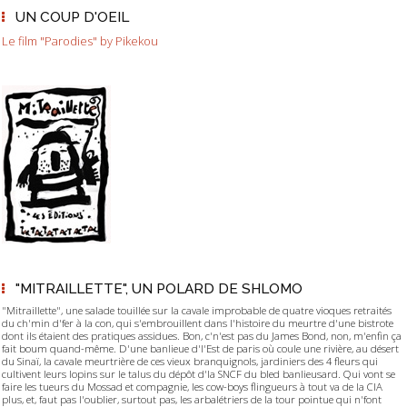
UN COUP D'OEIL
Le film "Parodies" by Pikekou
"MITRAILLETTE", UN POLARD DE SHLOMO
"Mitraillette", une salade touillée sur la cavale improbable de quatre vioques retraités
du ch'min d'fer à la con, qui s'embrouillent dans l'histoire du meurtre d'une bistrote
dont ils étaient des pratiques assidues. Bon, c'n'est pas du James Bond, non, m'enfin ça
fait boum quand-même. D'une banlieue d'l'Est de paris où coule une rivière, au désert
du Sinaï, la cavale meurtrière de ces vieux branquignols, jardiniers des 4 fleurs qui
cultivent leurs lopins sur le talus du dépôt d'la SNCF du bled banlieusard. Qui vont se
faire les tueurs du Mossad et compagnie, les cow-boys flingueurs à tout va de la CIA
plus, et, faut pas l'oublier, surtout pas, les arbalétriers de la tour pointue qui n'font