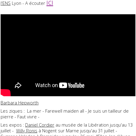
ici
l'ENS
Lyon - A écouter
Barbara Hepworth
Les ziques : La mer - Farewell maiden all - Je suis un tailleur de
pierre - Faut vivre -
Les expos :
Daniel Cordier
au musée de la Libération jusqu'au 13
juillet -
Willy Ronis
à Nogent sur Marne jusqu'au 31 juillet -