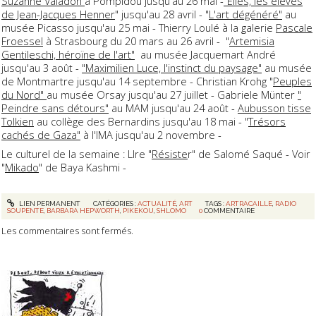
Suzanne Valadon
à Pompidou jusqu'au 26 mai -
"Elles, les élèves
de Jean-Jacques Henner
" jusqu'au 28 avril - "
L'art dégénéré"
au
musée Picasso jusqu'au 25 mai - Thierry Loulé à la galerie
Pascale
Froessel
à Strasbourg du 20 mars au 26 avril - "
Artemisia
Gentileschi, héroïne de l'art"
au musée Jacquemart André
jusqu'au 3 août -
"Maximilien Luce, l'instinct du paysage"
au musée
de Montmartre jusqu'au 14 septembre - Christian Krohg "
Peuples
du Nord"
au musée Orsay jusqu'au 27 juillet - Gabriele Münter
"
Peindre sans détours"
au MAM jusqu'au 24 août -
Aubusson tisse
Tolkien
au collège des Bernardins jusqu'au 18 mai - "
Trésors
cachés de Gaza"
à l'IMA jusqu'au 2 novembre -
Le culturel de la semaine : LIre "
Résiste
r" de Salomé Saqué - Voir
"
Mikado
" de Baya Kashmi -
LIEN PERMANENT
CATÉGORIES :
ACTUALITÉ
,
ART
TAGS :
ARTRACAILLE
,
RADIO
SOUPENTE
,
BARBARA HEPWORTH
,
PIKEKOU
,
SHLOMO
0
COMMENTAIRE
Les commentaires sont fermés.