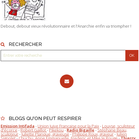
Debout, debout vieux révolutionnaire et l'Anarchie enfin va triompher !
RECHERCHER
BLOGS QU'ON PEUT RESPIRER
Emission Intifada
-
Union Juive Française pour la Paix
-
Louyse, sculpteur
d'écorce
-
Robert Gaillot
-
Pikekou
-
Radio Bigaille
-
Stéphane Beau,
sculpteur
-
Juliette Planque, graveuse
-
Philippe Roux, graveur
-
Julien
Signolet
-
Chuchu, Anne Emmanuelle, Frederic et Mike le Rouge
-
Thierry