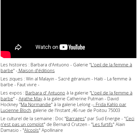
Les histoires : Barbara d'Antuono - Galerie "
L'oeil de la femme à
barbe
" -
Maison d'éditions
Les ziques : Win al Malayin - Sacré géranium - Haïti - La femme à
barbe - Faut vivre -
Les expos :
Barbara d' Antuono
à la galerie "
L'oeil de la femme à
barbe
" -
Agathe May
à la galerie Catherine Putman - David
Hockney "
Ma Normandie
" à la galerie Lelong -
- Frida Kahlo par
Lucienne Bloch
, galerie de l'Instant ,46 rue de Poitou 75003
Le culturel de la semaine : Doc "
Barrages
" par Sud Energie - "
Ceci
n'est pas un complot
" de Bernard Crutzen - "
Les furtifs
" Alain
Damasio - "
Alcools
" Apollinaire