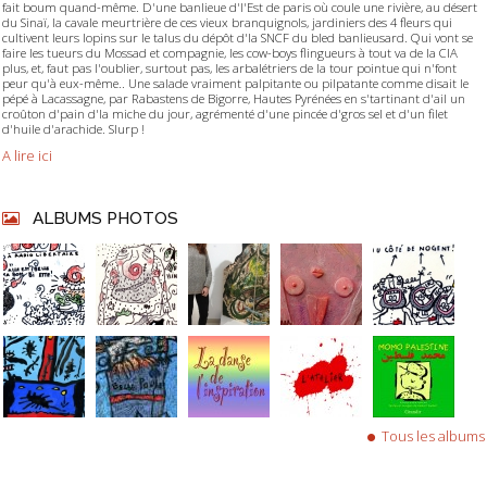
fait boum quand-même. D'une banlieue d'l'Est de paris où coule une rivière, au désert
du Sinaï, la cavale meurtrière de ces vieux branquignols, jardiniers des 4 fleurs qui
cultivent leurs lopins sur le talus du dépôt d'la SNCF du bled banlieusard. Qui vont se
faire les tueurs du Mossad et compagnie, les cow-boys flingueurs à tout va de la CIA
plus, et, faut pas l'oublier, surtout pas, les arbalétriers de la tour pointue qui n'font
peur qu'à eux-même.. Une salade vraiment palpitante ou pilpatante comme disait le
pépé à Lacassagne, par Rabastens de Bigorre, Hautes Pyrénées en s'tartinant d'ail un
croûton d'pain d'la miche du jour, agrémenté d'une pincée d'gros sel et d'un filet
d'huile d'arachide. Slurp !
A lire ici
ALBUMS PHOTOS
Tous les albums