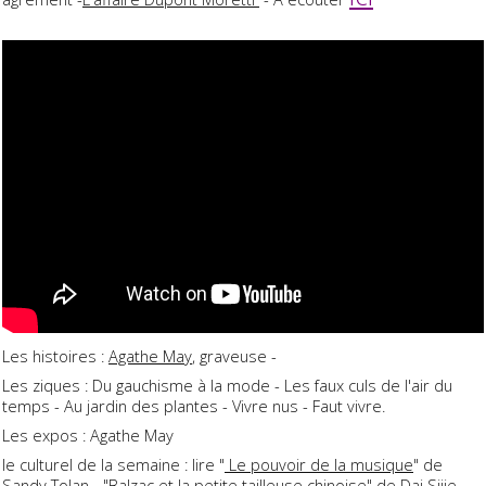
Les histoires :
Agathe May
, graveuse -
Les ziques : Du gauchisme à la mode - Les faux culs de l'air du
temps - Au jardin des plantes - Vivre nus - Faut vivre.
Les expos : Agathe May
le culturel de la semaine : lire "
Le pouvoir de la musique
" de
Sandy Tolan - "
Balzac et la petite tailleuse chinoise
" de Dai Sijie -