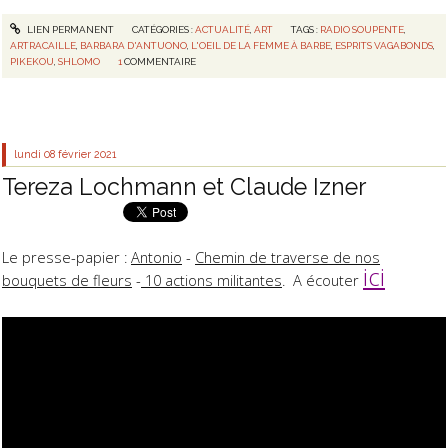
LIEN PERMANENT
CATÉGORIES :
ACTUALITÉ
,
ART
TAGS :
RADIO SOUPENTE
,
ARTRACAILLE
,
BARBARA D'ANTUONO
,
L'OEIL DE LA FEMME À BARBE
,
ESPRITS VAGABONDS
,
PIKEKOU
,
SHLOMO
1
COMMENTAIRE
lundi 08
février 2021
Tereza Lochmann et Claude Izner
Le presse-papier :
Antonio
-
Chemin de traverse de nos
ici
bouquets de fleurs
-
10 actions militantes
. A écouter