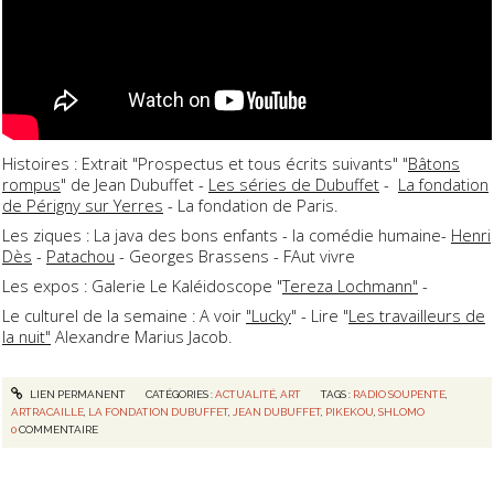
Histoires : Extrait "Prospectus et tous écrits suivants" "
Bâtons
rompus
" de Jean Dubuffet -
Les séries de Dubuffet
-
La fondation
de Périgny sur Yerres
- La fondation de Paris.
Les ziques : La java des bons enfants - la comédie humaine-
Henri
Dès
-
Patachou
- Georges Brassens - FAut vivre
Les expos : Galerie Le Kaléidoscope "
Tereza Lochmann"
-
Le culturel de la semaine : A voir
"Lucky
" - Lire "
Les travailleurs de
la nuit"
Alexandre Marius Jacob.
LIEN PERMANENT
CATÉGORIES :
ACTUALITÉ
,
ART
TAGS :
RADIO SOUPENTE
,
ARTRACAILLE
,
LA FONDATION DUBUFFET
,
JEAN DUBUFFET
,
PIKEKOU
,
SHLOMO
0
COMMENTAIRE