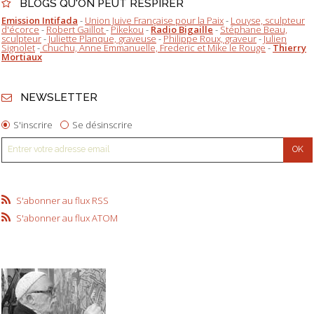
BLOGS QU'ON PEUT RESPIRER
Emission Intifada
-
Union Juive Française pour la Paix
-
Louyse, sculpteur
d'écorce
-
Robert Gaillot
-
Pikekou
-
Radio Bigaille
-
Stéphane Beau,
sculpteur
-
Juliette Planque, graveuse
-
Philippe Roux, graveur
-
Julien
Signolet
-
Chuchu, Anne Emmanuelle, Frederic et Mike le Rouge
-
Thierry
Mortiaux
NEWSLETTER
S'inscrire
Se désinscrire
S'abonner au flux RSS
S'abonner au flux ATOM