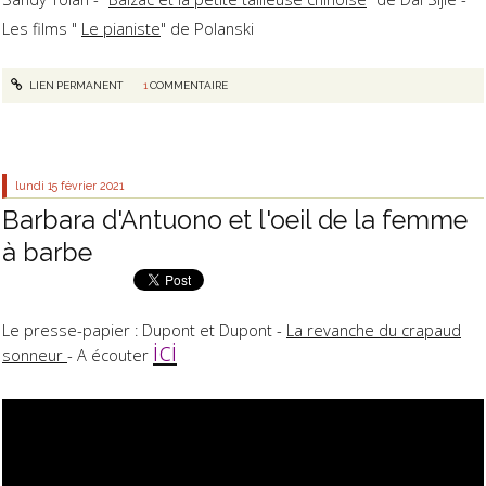
Les films "
Le pianiste
" de Polanski
LIEN PERMANENT
1
COMMENTAIRE
lundi 15
février 2021
Barbara d'Antuono et l'oeil de la femme
à barbe
Le presse-papier : Dupont et Dupont -
La revanche du crapaud
ici
sonneur
- A écouter