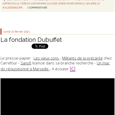
ARTRACAILLE
,
TEREZA LOCHMANN
,
CLAUDE IZNER
,
MARIE DENIAU
,
GALERIE LE
KALEISDOSCOPE
1
COMMENTAIRE
lundi 01
février 2021
La fondation Dubuffet
Le presse-papier :
Les vieux cons
-
Militants de la précarité
chez
Carrefour -
Sanofi
licencie dans sa branche recherche -
Un mac
ici
do réquisitionné à Marseille
- A écouter