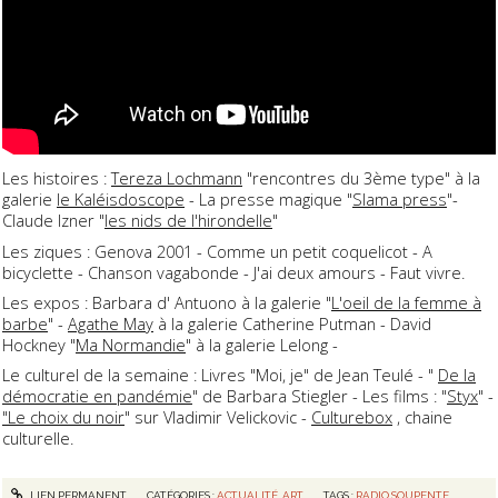
Les histoires :
Tereza Lochmann
"rencontres du 3ème type" à la
galerie
le Kaléisdoscope
- La presse magique "
Slama press
"-
Claude Izner "
les nids de l'hirondelle
"
Les ziques : Genova 2001 - Comme un petit coquelicot - A
bicyclette - Chanson vagabonde - J'ai deux amours - Faut vivre.
Les expos : Barbara d' Antuono à la galerie "
L'oeil de la femme à
barbe
" -
Agathe May
à la galerie Catherine Putman - David
Hockney "
Ma Normandie
" à la galerie Lelong -
Le culturel de la semaine : Livres "Moi, je" de Jean Teulé - "
De la
démocratie en pandémie
" de Barbara Stiegler - Les films : "
Styx
" -
"Le choix du noir
" sur Vladimir Velickovic -
Culturebox
, chaine
culturelle.
LIEN PERMANENT
CATÉGORIES :
ACTUALITÉ
,
ART
TAGS :
RADIO SOUPENTE
,