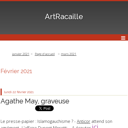
ArtRacaille
janvier 2021
Page d'accueil
mars 2021
Février 2021
lundi 22
février 2021
Agathe May, graveuse
Le presse-papier : Islamogauchisme ? -
Anticor
attend son
ici
agrément -
L'affaire Dupont Moretti
- A écouter