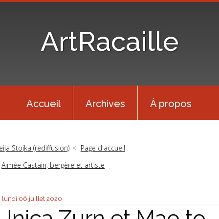
ArtRacaille
Accueil
Archives
À propos
eija Stojka (rediffusion)
Page d'accueil
Aimée Castain, bergère et artiste
lundi 06
juillet 2020
Unica Zurn et Mao to