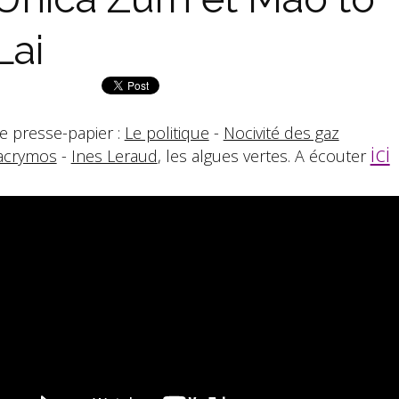
Lai
e presse-papier :
Le politique
-
Nocivité des gaz
ici
acrymos
-
Ines Leraud
, les algues vertes. A écouter