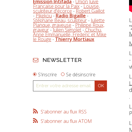
Emission Intifada
-
Union Juive
Française pour la Paix
-
Louyse,
sculpteur d'écorce
-
Robert Gaillot
-
Pikekou
-
Radio Bigaille
-
L
Stéphane Beau, sculpteur
-
Juliette
Planque, graveuse
-
Philippe Roux,
"
graveur
-
Julien Signolet
-
Chuchu,
Anne Emmanuelle, Frederic et Mike
le Rouge
-
Thierry Mortiaux
M
L
-
NEWSLETTER
v
S'inscrire
Se désinscrire
L
L
d
.
L
S'abonner au flux RSS
P
S'abonner au flux ATOM
L
M