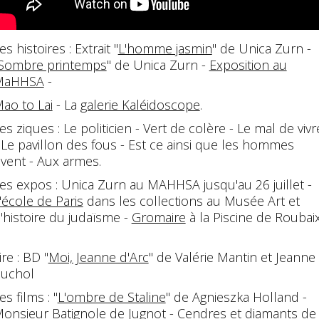
es histoires : Extrait "
L'homme jasmin
" de Unica Zurn -
Sombre printemps
" de Unica Zurn -
Exposition au
MaHHSA
-
ao to Lai
- La
galerie Kaléidoscope
.
es ziques : Le politicien - Vert de colère - Le mal de vivr
 Le pavillon des fous - Est ce ainsi que les hommes
ivent - Aux armes.
es expos : Unica Zurn au MAHHSA jusqu'au 26 juillet -
'école de Paris
dans les collections au Musée Art et
'histoire du judaïsme -
Gromaire
à la Piscine de Roubai
ire : BD "
Moi, Jeanne d'Arc
" de Valérie Mantin et Jeanne
uchol
es films : "
L'ombre de Staline
" de Agnieszka Holland -
onsieur Batignole
de Jugnot -
Cendres et diamants
de