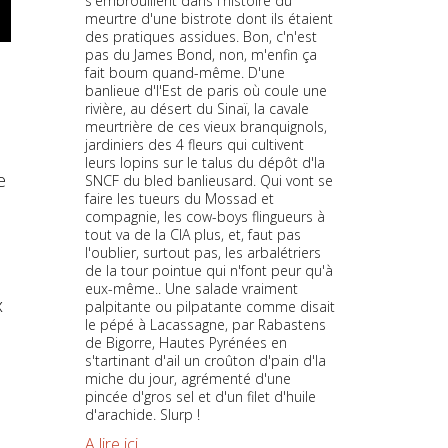
s'embrouillent dans l'histoire du
meurtre d'une bistrote dont ils étaient
des pratiques assidues. Bon, c'n'est
pas du James Bond, non, m'enfin ça
fait boum quand-même. D'une
banlieue d'l'Est de paris où coule une
rivière, au désert du Sinaï, la cavale
meurtrière de ces vieux branquignols,
jardiniers des 4 fleurs qui cultivent
leurs lopins sur le talus du dépôt d'la
e
SNCF du bled banlieusard. Qui vont se
faire les tueurs du Mossad et
compagnie, les cow-boys flingueurs à
tout va de la CIA plus, et, faut pas
l'oublier, surtout pas, les arbalétriers
de la tour pointue qui n'font peur qu'à
eux-même.. Une salade vraiment
x
palpitante ou pilpatante comme disait
le pépé à Lacassagne, par Rabastens
de Bigorre, Hautes Pyrénées en
s'tartinant d'ail un croûton d'pain d'la
miche du jour, agrémenté d'une
pincée d'gros sel et d'un filet d'huile
d'arachide. Slurp !
A lire ici