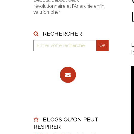
Debout, debout vieux
révolutionnaire et l'Anarchie enfin
va triompher !
RECHERCHER
L
l
BLOGS QU'ON PEUT
RESPIRER