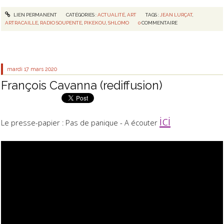
LIEN PERMANENT
CATÉGORIES :
ACTUALITÉ
,
ART
TAGS :
JEAN LURÇAT
,
ARTRACAILLE
,
RADIO SOUPENTE
,
PIKEKOU
,
SHLOMO
0
COMMENTAIRE
mardi 17
mars 2020
François Cavanna (rediffusion)
ici
Le presse-papier : Pas de panique - A écouter