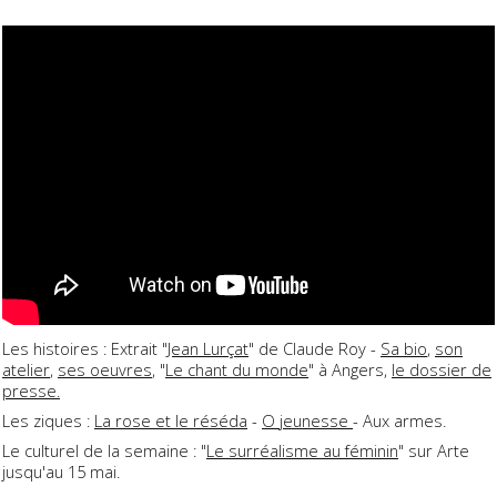
Les histoires : Extrait "
Jean Lurçat
" de Claude Roy -
Sa bio
,
son
atelier
,
ses oeuvres
, "
Le chant du monde
" à Angers,
le dossier de
presse.
Les ziques :
La rose et le réséda
-
O jeunesse
- Aux armes.
Le culturel de la semaine : "
Le surréalisme au féminin
" sur Arte
jusqu'au 15 mai.