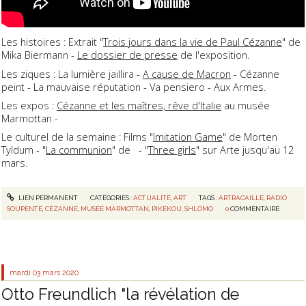
Les histoires : Extrait "
Trois jours dans la vie de Paul Cézanne
" de
Mika Biermann -
Le dossier de presse
de l'exposition.
Les ziques : La lumière jaillira -
A cause de Macron
- Cézanne
peint - La mauvaise réputation - Va pensiero - Aux Armes.
Les expos :
Cézanne et les maîtres, rêve d'Italie
au musée
Marmottan -
Le culturel de la semaine : Films "
Imitation Game
" de Morten
Tyldum - "
La communion
" de - "
Three girls
" sur Arte jusqu'au 12
mars.
LIEN PERMANENT
CATÉGORIES :
ACTUALITÉ
,
ART
TAGS :
ARTRACAILLE
,
RADIO
SOUPENTE
,
CÉZANNE
,
MUSÉE MARMOTTAN
,
PIKEKOU
,
SHLOMO
0
COMMENTAIRE
mardi 03
mars 2020
Otto Freundlich "la révélation de