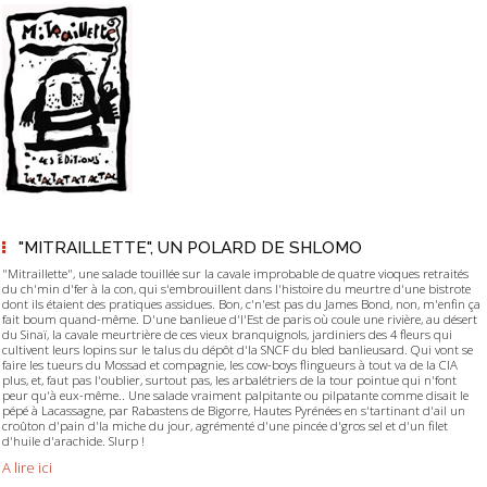
"MITRAILLETTE", UN POLARD DE SHLOMO
"Mitraillette", une salade touillée sur la cavale improbable de quatre vioques retraités
du ch'min d'fer à la con, qui s'embrouillent dans l'histoire du meurtre d'une bistrote
dont ils étaient des pratiques assidues. Bon, c'n'est pas du James Bond, non, m'enfin ça
fait boum quand-même. D'une banlieue d'l'Est de paris où coule une rivière, au désert
du Sinaï, la cavale meurtrière de ces vieux branquignols, jardiniers des 4 fleurs qui
cultivent leurs lopins sur le talus du dépôt d'la SNCF du bled banlieusard. Qui vont se
faire les tueurs du Mossad et compagnie, les cow-boys flingueurs à tout va de la CIA
plus, et, faut pas l'oublier, surtout pas, les arbalétriers de la tour pointue qui n'font
peur qu'à eux-même.. Une salade vraiment palpitante ou pilpatante comme disait le
pépé à Lacassagne, par Rabastens de Bigorre, Hautes Pyrénées en s'tartinant d'ail un
croûton d'pain d'la miche du jour, agrémenté d'une pincée d'gros sel et d'un filet
d'huile d'arachide. Slurp !
A lire ici