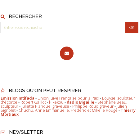
RECHERCHER
BLOGS QU'ON PEUT RESPIRER
Emission Intifada
-
Union Juive Française pour la Paix
-
Louyse, sculpteur
d'écorce
-
Robert Gaillot
-
Pikekou
-
Radio Bigaille
-
Stéphane Beau,
sculpteur
-
Juliette Planque, graveuse
-
Philippe Roux, graveur
-
Julien
Signolet
-
Chuchu, Anne Emmanuelle, Frederic et Mike le Rouge
-
Thierry
Mortiaux
NEWSLETTER