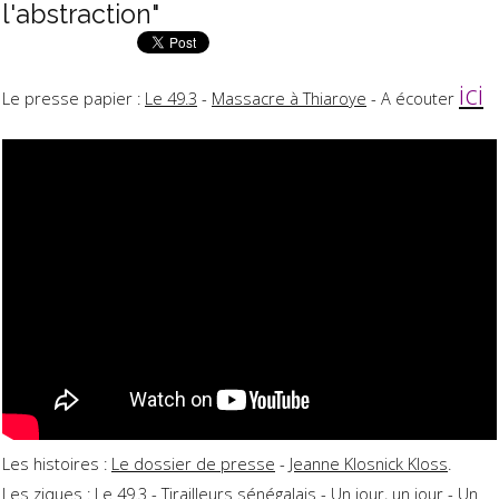
l'abstraction"
ici
Le presse papier :
Le 49.3
-
Massacre à Thiaroye
- A écouter
Les histoires :
Le dossier de presse
-
Jeanne Klosnick Kloss
.
Les ziques : Le 49.3 - Tirailleurs sénégalais - Un jour, un jour - Un