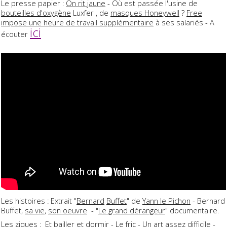
Le presse papier :
On rit jaune
- Où est passée l'usine de
bouteilles d'oxygène
Luxfer , de
masques Honeywell
?
Free
impose une heure de travail supplémentaire
à ses salariés - A
ici
écouter
Les histoires : Extrait "
Bernard
Buffet
" de
Yann le Pichon
- Bernard
Buffet,
sa vie
,
son oeuvre
- "
Le grand dérangeur
" documentaire.
Les ziques : Et bailler et dormir - Le fric -
Un art assez difficile
-