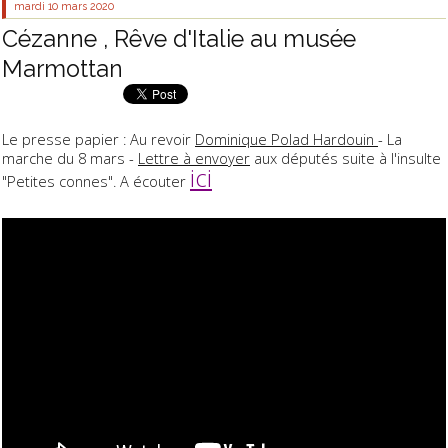
mardi 10
mars 2020
Cézanne , Rêve d'Italie au musée
Marmottan
Le presse papier : Au revoir
Dominique Polad Hardouin
- La
marche du 8 mars -
Lettre à envoyer
aux députés suite à l'insulte
ici
"Petites connes". A écouter