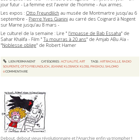
jour futur - La femme est l'avenir de l'homme - Aux armes.
Les expos :
Otto Freundlilch
au musée de Montmartre jusqu'au 6
septembre -
Pierre Yves Gianini
au carré des Coignard à Nogent
sur Marne jusqu'au 8 mars -
Le culturel de la semaine : Lire "
l'impasse de Bab Essaha
" de
Sahar Khalifa - Film "
Tu mourras à 20 ans
" de Amjab ABu Ala -
"
Noblesse oblige
" de Robert Hamer
LIEN PERMANENT
CATÉGORIES :
ACTUALITÉ
,
ART
TAGS :
ARTRACAILLE
,
RADIO
SOUPENTE
,
OTTO FREUNDLICH
,
JEANNE KLOSNICK KLOSS
,
PIKEKOU
,
SHLOMO
0
COMMENTAIRE
Debout, debout vieux révolutionnaire et l'Anarchie enfin va triompher !