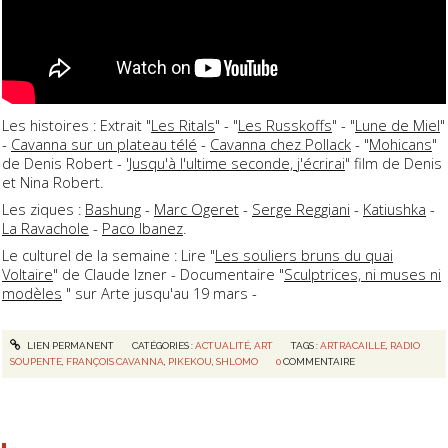
Les histoires : Extrait "
Les Ritals
" - "
Les Russkoffs
" - "
Lune de Miel
"
-
Cavanna sur un plateau télé
-
Cavanna chez Pollack
- "
Mohicans
"
de Denis Robert - '
Jusqu'à l'ultime seconde, j'écrirai
" film de Denis
et Nina Robert.
Les ziques :
Bashung
-
Marc Ogeret
-
Serge Reggiani
-
Katiushka
-
La Ravachole
-
Paco Ibanez
.
Le culturel de la semaine : Lire "
Les souliers bruns du quai
Voltaire
" de Claude Izner - Documentaire "
Sculptrices, ni muses ni
modèles
" sur Arte jusqu'au 19 mars -
LIEN PERMANENT
CATÉGORIES :
ACTUALITÉ
,
ART
TAGS :
ARTRACAILLE
,
RADIO
SOUPENTE
,
FRANÇOIS CAVANNA
,
PIKEKOU
,
SHLOMO
0
COMMENTAIRE