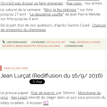
On n'est pas là pour se faire engueuler
-
Rue Lepic
- Aux armes
Le culturel de la semaine : "
Miro, le feu intérieur
" sur Arte
jusqu'au 27 avril - "
Le deuxième souffle
" de Jean Pierre Melville
sur Arte jusqu'au 4 avril.
De la part d'un de nos auditeurs, d'après Gaston Couté :
Chanson
de printemps du chemineau
LIEN PERMANENT
CATÉGORIES :
ACTUALITÉ
,
ART
TAGS :
ARTRACAILLE
,
RADIO
SOUPENTE
,
BERNARD BUFFET
,
PIKEKOU
,
SHLOMOE
0
COMMENTAIRE
mardi 24
mars 2020
Jean Lurçat (Rediffusion du 16/9/ 2016)
Le presse-papier :
Etat de guerre
par Shlomo -
Monologue du
virus
-
Ken Loach
interdit de sièger dans un jury sous pression du
ici
lobby israélien. A écouter