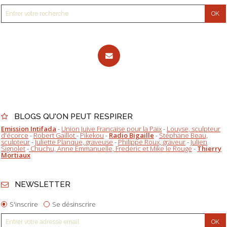
BLOGS QU'ON PEUT RESPIRER
Emission Intifada
-
Union Juive Française pour la Paix
-
Louyse, sculpteur
d'écorce
-
Robert Gaillot
-
Pikekou
-
Radio Bigaille
-
Stéphane Beau,
sculpteur
-
Juliette Planque, graveuse
-
Philippe Roux, graveur
-
Julien
Signolet
-
Chuchu, Anne Emmanuelle, Frederic et Mike le Rouge
-
Thierry
Mortiaux
NEWSLETTER
S'inscrire
Se désinscrire