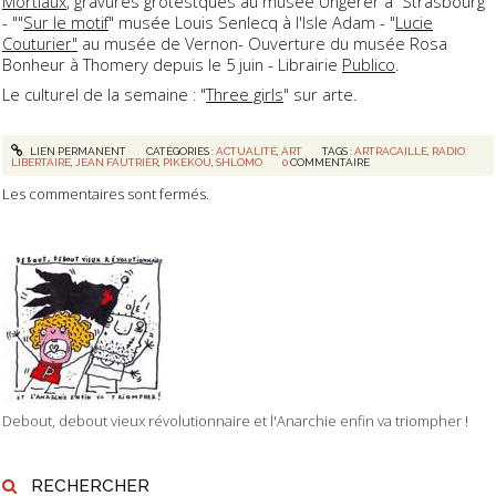
Mortiaux
, gravures grotestques au musée Ungerer à Strasbourg
- ""
Sur le motif
" musée Louis Senlecq à l'Isle Adam - "
Lucie
Couturier"
au musée de Vernon- Ouverture du musée Rosa
Bonheur à Thomery depuis le 5 juin - Librairie
Publico
.
Le culturel de la semaine : "
Three girls
" sur arte.
LIEN PERMANENT
CATÉGORIES :
ACTUALITÉ
,
ART
TAGS :
ARTRACAILLE
,
RADIO
LIBERTAIRE
,
JEAN FAUTRIER
,
PIKEKOU
,
SHLOMO
0
COMMENTAIRE
Les commentaires sont fermés.
Debout, debout vieux révolutionnaire et l'Anarchie enfin va triompher !
RECHERCHER