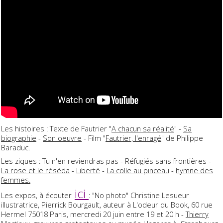
Les histoires : Texte de Fautrier "
A chacun sa réalité
" -
Sa
biographie
-
Son oeuvre
- Film "
Fautrier, l'enragé
" de Philippe
Baraduc.
Les ziques : Tu n'en reviendras pas - Réfugiés sans frontières -
La rose et le réséda
-
Liberté
-
La colle au pinceau
-
hymne des
femmes.
ici
Les expos, à écouter
: "No photo" Christine Lesueur
illustratrice, Pierrick Bourgault, auteur à L'odeur du Book, 60 rue
Hermel 75018 Paris, mercredi 20 juin entre 19 et 20 h -
Thierry