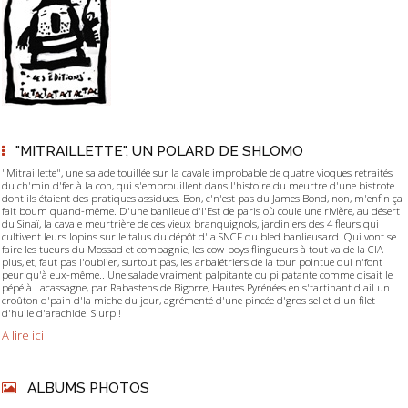
"MITRAILLETTE", UN POLARD DE SHLOMO
"Mitraillette", une salade touillée sur la cavale improbable de quatre vioques retraités
du ch'min d'fer à la con, qui s'embrouillent dans l'histoire du meurtre d'une bistrote
dont ils étaient des pratiques assidues. Bon, c'n'est pas du James Bond, non, m'enfin ça
fait boum quand-même. D'une banlieue d'l'Est de paris où coule une rivière, au désert
du Sinaï, la cavale meurtrière de ces vieux branquignols, jardiniers des 4 fleurs qui
cultivent leurs lopins sur le talus du dépôt d'la SNCF du bled banlieusard. Qui vont se
faire les tueurs du Mossad et compagnie, les cow-boys flingueurs à tout va de la CIA
plus, et, faut pas l'oublier, surtout pas, les arbalétriers de la tour pointue qui n'font
peur qu'à eux-même.. Une salade vraiment palpitante ou pilpatante comme disait le
pépé à Lacassagne, par Rabastens de Bigorre, Hautes Pyrénées en s'tartinant d'ail un
croûton d'pain d'la miche du jour, agrémenté d'une pincée d'gros sel et d'un filet
d'huile d'arachide. Slurp !
A lire ici
ALBUMS PHOTOS