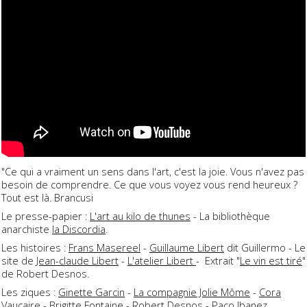
"Ce qui a vraiment un sens dans l'art, c'est la joie. Vous n'avez pas
besoin de comprendre. Ce que vous voyez vous rend heureux ?
Tout est là. Brancusi
Le presse-papier :
L'art au kilo de thunes
- La bibliothèque
anarchiste
la Discordia
.
Les histoires :
Frans Masereel
-
Guillaume Libert
dit Guillermo - Le
site de
Jean-claude Libert
-
L'atelier Libert
- Extrait "
Le vin est tiré
"
de Robert Desnos.
Les ziques :
Ginette Garcin
-
La compagnie Jolie Môme
-
Cora
Vaucaire
-
Brigitte Fontaine
-
Robert Desnos
-
Paco Ibanez
.