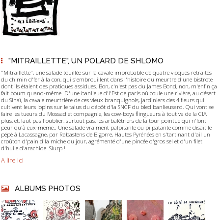
"MITRAILLETTE", UN POLARD DE SHLOMO
"Mitraillette", une salade touillée sur la cavale improbable de quatre vioques retraités
du ch'min d'fer à la con, qui s'embrouillent dans l'histoire du meurtre d'une bistrote
dont ils étaient des pratiques assidues. Bon, c'n'est pas du James Bond, non, m'enfin ça
fait boum quand-même. D'une banlieue d'l'Est de paris où coule une rivière, au désert
du Sinaï, la cavale meurtrière de ces vieux branquignols, jardiniers des 4 fleurs qui
cultivent leurs lopins sur le talus du dépôt d'la SNCF du bled banlieusard. Qui vont se
faire les tueurs du Mossad et compagnie, les cow-boys flingueurs à tout va de la CIA
plus, et, faut pas l'oublier, surtout pas, les arbalétriers de la tour pointue qui n'font
peur qu'à eux-même.. Une salade vraiment palpitante ou pilpatante comme disait le
pépé à Lacassagne, par Rabastens de Bigorre, Hautes Pyrénées en s'tartinant d'ail un
croûton d'pain d'la miche du jour, agrémenté d'une pincée d'gros sel et d'un filet
d'huile d'arachide. Slurp !
A lire ici
ALBUMS PHOTOS