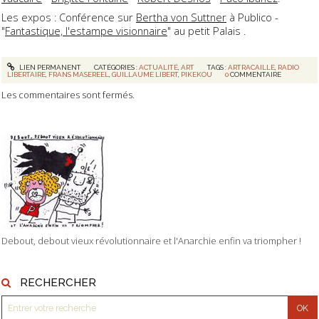
Les expos : Conférence sur
Bertha von Suttner
à Publico -
"
Fantastique, l'estampe visionnaire
" au petit Palais .
LIEN PERMANENT
CATÉGORIES :
ACTUALITÉ
,
ART
TAGS :
ARTRACAILLE
,
RADIO
LIBERTAIRE
,
FRANS MASEREEL
,
GUILLAUME LIBERT
,
PIKEKOU
0
COMMENTAIRE
Les commentaires sont fermés.
Debout, debout vieux révolutionnaire et l'Anarchie enfin va triompher !
RECHERCHER