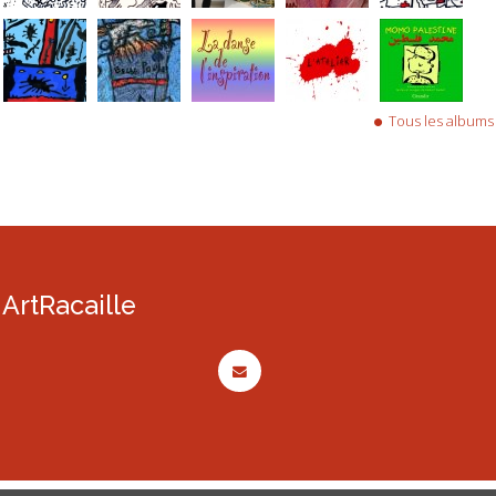
Tous les albums
ArtRacaille