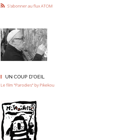
S'abonner au flux ATOM
UN COUP D'OEIL
Le film "Parodies" by Pikekou