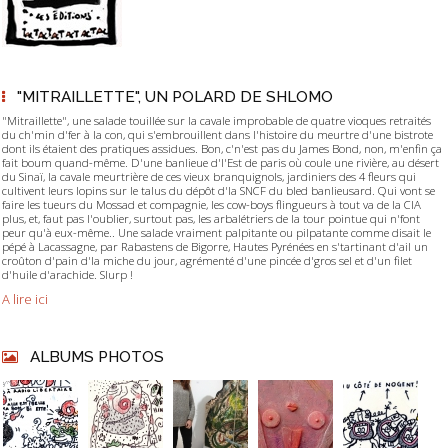
"MITRAILLETTE", UN POLARD DE SHLOMO
"Mitraillette", une salade touillée sur la cavale improbable de quatre vioques retraités
du ch'min d'fer à la con, qui s'embrouillent dans l'histoire du meurtre d'une bistrote
dont ils étaient des pratiques assidues. Bon, c'n'est pas du James Bond, non, m'enfin ça
fait boum quand-même. D'une banlieue d'l'Est de paris où coule une rivière, au désert
du Sinaï, la cavale meurtrière de ces vieux branquignols, jardiniers des 4 fleurs qui
cultivent leurs lopins sur le talus du dépôt d'la SNCF du bled banlieusard. Qui vont se
faire les tueurs du Mossad et compagnie, les cow-boys flingueurs à tout va de la CIA
plus, et, faut pas l'oublier, surtout pas, les arbalétriers de la tour pointue qui n'font
peur qu'à eux-même.. Une salade vraiment palpitante ou pilpatante comme disait le
pépé à Lacassagne, par Rabastens de Bigorre, Hautes Pyrénées en s'tartinant d'ail un
croûton d'pain d'la miche du jour, agrémenté d'une pincée d'gros sel et d'un filet
d'huile d'arachide. Slurp !
A lire ici
ALBUMS PHOTOS