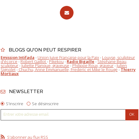
BLOGS QU'ON PEUT RESPIRER
Emission Intifada
-
Union Juive Française pour la Paix
-
Louyse, sculpteur
d'écorce
-
Robert Gaillot
-
Pikekou
-
Radio Bigaille
-
Stéphane Beau,
sculpteur
-
Juliette Planque, graveuse
-
Philippe Roux, graveur
-
Julien
Signolet
-
Chuchu, Anne Emmanuelle, Frederic et Mike le Rouge
-
Thierry
Mortiaux
NEWSLETTER
S'inscrire
Se désinscrire
S'abonner au flux RSS