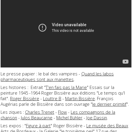
Le presse papier : le bal des vampires -
Quand les labos
pharmaceutiques sont aux manettes
.
Les histoires : Extrait "
T'en fais pas la Marie
" Essais sur la
peinture 1945 -1964 Roger Bissière aux éditions "Le temps qu'l
fait".
Roger Bissière
-
Louttre B
-
Martin Bissière
. François
Augérias parle de Bissière dans son ouvrage "
le dernier primitif
".
Les ziques :
Charles Trenet
-
Flow
-
Les compagnons de la
chanson
- J
ulos Beaucarne
-
Michel Bühler
-
Joe Dassin
.
Les expos : "
Figure à part
" Roger Bissière -
Le musée des Beaux
Arts
de Bordeaux - la Galerie "le troisième oeil" 17 rue des