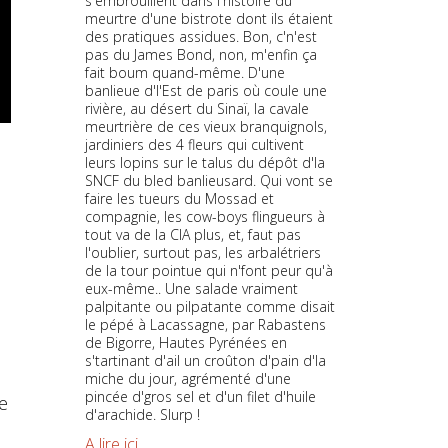
s'embrouillent dans l'histoire du
meurtre d'une bistrote dont ils étaient
des pratiques assidues. Bon, c'n'est
pas du James Bond, non, m'enfin ça
fait boum quand-même. D'une
banlieue d'l'Est de paris où coule une
rivière, au désert du Sinaï, la cavale
meurtrière de ces vieux branquignols,
jardiniers des 4 fleurs qui cultivent
leurs lopins sur le talus du dépôt d'la
SNCF du bled banlieusard. Qui vont se
faire les tueurs du Mossad et
compagnie, les cow-boys flingueurs à
tout va de la CIA plus, et, faut pas
l'oublier, surtout pas, les arbalétriers
de la tour pointue qui n'font peur qu'à
eux-même.. Une salade vraiment
palpitante ou pilpatante comme disait
le pépé à Lacassagne, par Rabastens
de Bigorre, Hautes Pyrénées en
s'tartinant d'ail un croûton d'pain d'la
miche du jour, agrémenté d'une
pincée d'gros sel et d'un filet d'huile
e
d'arachide. Slurp !
A lire ici