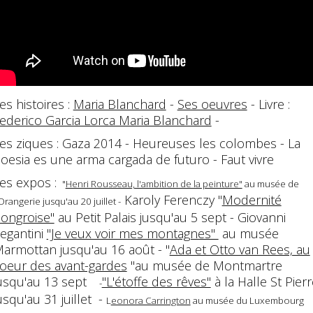
es histoires :
Maria Blanchard
-
Ses oeuvres
- Livre :
ederico Garcia Lorca Maria Blanchard
-
es ziques : Gaza 2014 - Heureuses les colombes - La
oesia es une arma cargada de futuro - Faut vivre
es expos :
"
Henri Rousseau, l'ambition de la peinture"
au musée de
Karoly Ferenczy "
Modernité
'Orangerie jusqu'au 20 juillet -
ongroise"
au Petit Palais jusqu'au 5 sept - Giovanni
egantini
"Je veux voir mes montagnes"
au musée
armottan jusqu'au 16 août - "
Ada et Otto van Rees, au
oeur des avant-gardes
"au musée de Montmartre
usqu'au 13 sept
"L'étoffe des rêves"
à la Halle St Pierr
-
usqu'au 31 juillet -
L
eonora Carrington
au musée du Luxembourg