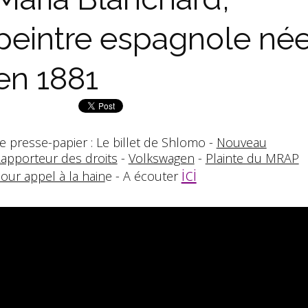
peintre espagnole né
en 1881
e presse-papier : Le billet de Shlomo -
Nouveau
apporteur des droits
-
Volkswagen
-
Plainte du MRAP
ici
our appel à la hain
e - A écouter