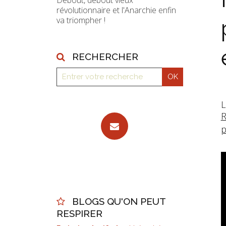
Debout, debout vieux
révolutionnaire et l'Anarchie enfin
va triompher !
RECHERCHER
L
R
p
BLOGS QU'ON PEUT
RESPIRER