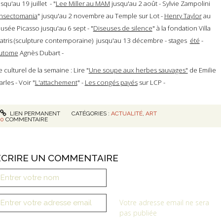
usqu'au 19 juillet - "
Lee Miller au MAM
jusqu'au 2 août - Sylvie Zampolini
Insectomania
" jusqu'au 2 novembre au Temple sur Lot -
Henry Taylor
au
usée Picasso jusqu'au 6 sept - "
Diseuses de silence
" à la fondation Villa
atris (sculpture contemporaine) jusqu'au 13 décembre - stages
été
-
utome
Agnès Dubart -
e culturel de la semaine : Lire "
Une soupe aux herbes sauvages"
de Emilie
arles - Voir "
L'attachement
" -
Les congés payés
sur LCP -
LIEN PERMANENT
CATÉGORIES :
ACTUALITÉ
,
ART
0
COMMENTAIRE
ÉCRIRE UN COMMENTAIRE
Votre adresse email ne sera
pas publiée