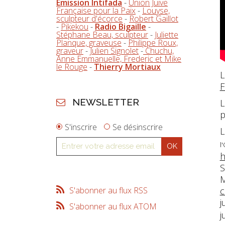
Emission Intifada
-
Union Juive
Française pour la Paix
-
Louyse,
sculpteur d'écorce
-
Robert Gaillot
-
Pikekou
-
Radio Bigaille
-
Stéphane Beau, sculpteur
-
Juliette
Planque, graveuse
-
Philippe Roux,
graveur
-
Julien Signolet
-
Chuchu,
Anne Emmanuelle, Frederic et Mike
le Rouge
-
Thierry Mortiaux
L
F
NEWSLETTER
L
p
S'inscrire
Se désinscrire
L
l
h
S
M
S'abonner au flux RSS
c
j
S'abonner au flux ATOM
j