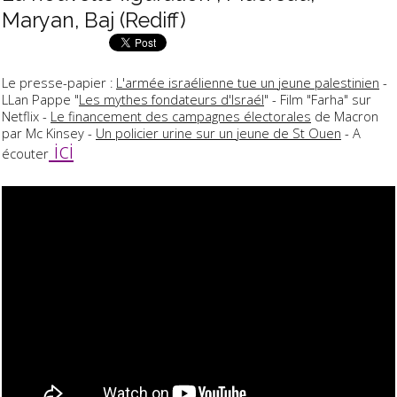
Maryan, Baj (Rediff)
Le presse-papier :
L'armée israélienne tue un jeune palestinien
-
LLan Pappe "
Les mythes fondateurs d'Israél
" - Film "Farha" sur
Netflix -
Le financement des campagnes électorales
de Macron
par Mc Kinsey -
Un policier urine sur un jeune de St Ouen
- A
ici
écouter