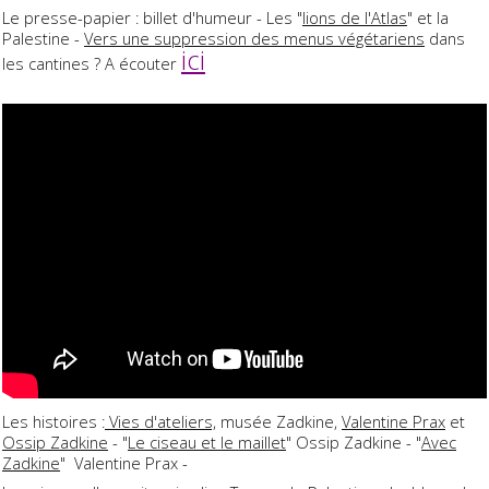
Le presse-papier : billet d'humeur - Les "
lions de l'Atlas
" et la
Palestine -
Vers une suppression des menus végétariens
dans
ici
les cantines ? A écouter
Les histoires :
Vies d'ateliers,
musée Zadkine,
Valentine Prax
et
Ossip Zadkine
- "
Le ciseau et le maillet
" Ossip Zadkine - "
Avec
Zadkine
" Valentine Prax -