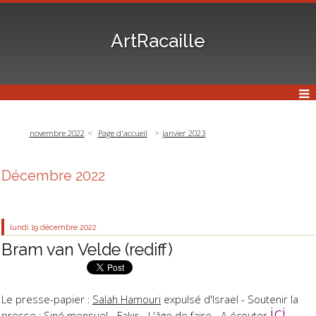
ArtRacaille
novembre 2022
Page d'accueil
janvier 2023
Décembre 2022
lundi 19
décembre 2022
Bram van Velde (rediff)
Le presse-papier :
Salah Hamouri
expulsé d'Israel - Soutenir la
ici
presse :
Siné mensuel
-
Fakir
-
L'âge de faire
- A écouter