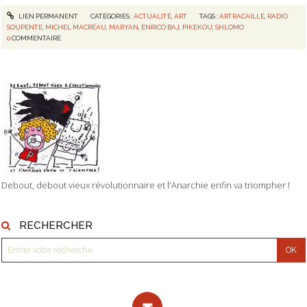
LIEN PERMANENT
CATÉGORIES :
ACTUALITÉ
,
ART
TAGS :
ARTRACAILLE
,
RADIO
SOUPENTE
,
MICHEL MACRÉAU
,
MARYAN
,
ENRICO BAJ
,
PIKEKOU
,
SHLOMO
0
COMMENTAIRE
Debout, debout vieux révolutionnaire et l'Anarchie enfin va triompher !
RECHERCHER