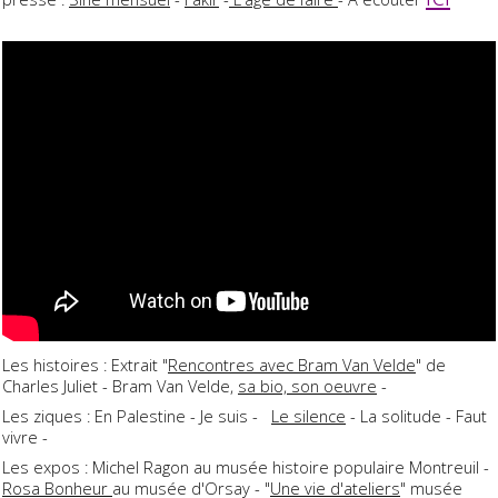
Les histoires : Extrait "
Rencontres avec Bram Van Velde
" de
Charles Juliet - Bram Van Velde,
sa bio, son oeuvre
-
Les ziques : En Palestine - Je suis -
Le silence
- La solitude - Faut
vivre -
Les expos : Michel Ragon au musée histoire populaire Montreuil -
Rosa Bonheur
au musée d'Orsay - "
Une vie d'ateliers
" musée