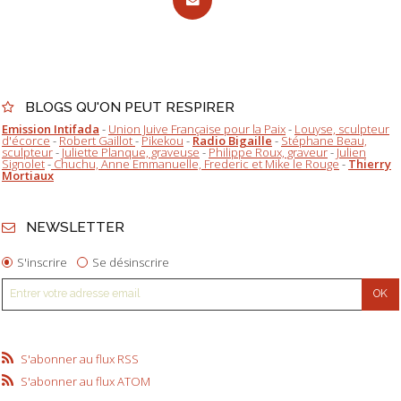
BLOGS QU'ON PEUT RESPIRER
Emission Intifada
-
Union Juive Française pour la Paix
-
Louyse, sculpteur
d'écorce
-
Robert Gaillot
-
Pikekou
-
Radio Bigaille
-
Stéphane Beau,
sculpteur
-
Juliette Planque, graveuse
-
Philippe Roux, graveur
-
Julien
Signolet
-
Chuchu, Anne Emmanuelle, Frederic et Mike le Rouge
-
Thierry
Mortiaux
NEWSLETTER
S'inscrire
Se désinscrire
S'abonner au flux RSS
S'abonner au flux ATOM