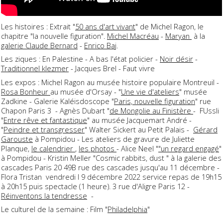
Les histoires : Extrait "
50 ans d'art vivant
" de Michel Ragon, le
chapitre "la nouvelle figuration".
Michel Macréau
-
Maryan
à la
galerie Claude Bernard
-
Enrico Baj
.
Les ziques : En Palestine - A bas l'état policier -
Noir désir
-
Traditionnel klezmer
- Jacques Brel - Faut vivre
Les expos : Michel Ragon au musée histoire populaire Montreuil -
Rosa Bonheur
au musée d'Orsay - "
Une vie d'ateliers
" musée
Zadkine - Galerie Kaléisdoscope "
Paris, nouvelle figuration
" rue
Chapon Paris 3 - Agnès Dubart "
de Mongolie au Finistère
- FUssli
"
Entre rêve et fantastique
" au musée Jacquemart André -
"
Peindre et transgresser
" Walter Sickert au Petit Palais -
Gérard
Garouste
à Pompidou - Les ateliers de gravure de Juliette
Planque,
le calendrier
,
les photos
- Alice Neel "
"un regard engagé
"
à Pompidou - Kristin Meller "Cosmic rabbits, dust " à la galerie des
cascades Paris 20 49B rue des cascades jusqu'au 11 décembre -
Flora Tristan
vendredi I
9 décembre 2022 service repas de 19h15
à 20h15 puis spectacle (1 heure). 3 rue d'Aligre Paris 12 -
Réinventons la tendresse
-
Le culturel de la semaine : Film "
Philadelphia
"