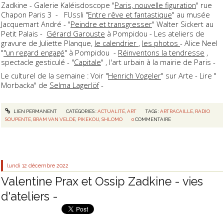
Zadkine - Galerie Kaléisdoscope "
Paris, nouvelle figuration
" rue
Chapon Paris 3 - FUssli "
Entre rêve et fantastique
" au musée
Jacquemart André - "
Peindre et transgresser
" Walter Sickert au
Petit Palais -
Gérard Garouste
à Pompidou - Les ateliers de
gravure de Juliette Planque,
le calendrier
,
les photos
- Alice Neel
"
"un regard engagé
" à Pompidou -
Réinventons la tendresse
,
spectacle gesticulé - "
Capitale
" , l'art urbain à la mairie de Paris -
Le culturel de la semaine : Voir "
Henrich Vogeler
" sur Arte - Lire "
Morbacka" de
Selma Lagerlöf
-
LIEN PERMANENT
CATÉGORIES :
ACTUALITÉ
,
ART
TAGS :
ARTRACAILLE
,
RADIO
SOUPENTE
,
BRAM VAN VELDE
,
PIKEKOU
,
SHLOMO
0
COMMENTAIRE
lundi 12
décembre 2022
Valentine Prax et Ossip Zadkine - vies
d'ateliers -