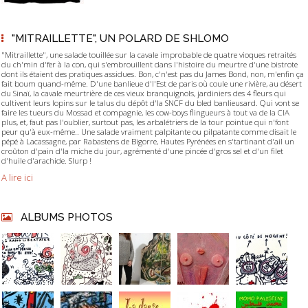
"MITRAILLETTE", UN POLARD DE SHLOMO
"Mitraillette", une salade touillée sur la cavale improbable de quatre vioques retraités
du ch'min d'fer à la con, qui s'embrouillent dans l'histoire du meurtre d'une bistrote
dont ils étaient des pratiques assidues. Bon, c'n'est pas du James Bond, non, m'enfin ça
fait boum quand-même. D'une banlieue d'l'Est de paris où coule une rivière, au désert
du Sinaï, la cavale meurtrière de ces vieux branquignols, jardiniers des 4 fleurs qui
cultivent leurs lopins sur le talus du dépôt d'la SNCF du bled banlieusard. Qui vont se
faire les tueurs du Mossad et compagnie, les cow-boys flingueurs à tout va de la CIA
plus, et, faut pas l'oublier, surtout pas, les arbalétriers de la tour pointue qui n'font
peur qu'à eux-même.. Une salade vraiment palpitante ou pilpatante comme disait le
pépé à Lacassagne, par Rabastens de Bigorre, Hautes Pyrénées en s'tartinant d'ail un
croûton d'pain d'la miche du jour, agrémenté d'une pincée d'gros sel et d'un filet
d'huile d'arachide. Slurp !
A lire ici
ALBUMS PHOTOS