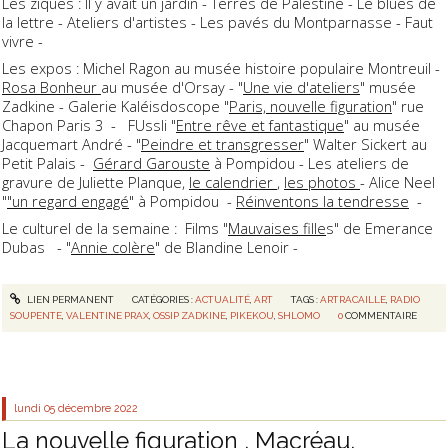
Les ziques : Il y avait un jardin - Terres de Palestine - Le blues de
la lettre - Ateliers d'artistes - Les pavés du Montparnasse - Faut
vivre -
Les expos : Michel Ragon au musée histoire populaire Montreuil -
Rosa Bonheur
au musée d'Orsay - "
Une vie d'ateliers
" musée
Zadkine - Galerie Kaléisdoscope "
Paris, nouvelle figuration
" rue
Chapon Paris 3 - FUssli "
Entre rêve et fantastique
" au musée
Jacquemart André - "
Peindre et transgresser
" Walter Sickert au
Petit Palais -
Gérard Garouste
à Pompidou - Les ateliers de
gravure de Juliette Planque,
le calendrier
,
les photos
- Alice Neel
"
"un regard engagé
" à Pompidou -
Réinventons la tendresse
-
Le culturel de la semaine : Films "
Mauvaises fille
s" de Emerance
Dubas - "
Annie colère
" de Blandine Lenoir -
LIEN PERMANENT
CATÉGORIES :
ACTUALITÉ
,
ART
TAGS :
ARTRACAILLE
,
RADIO
SOUPENTE
,
VALENTINE PRAX
,
OSSIP ZADKINE
,
PIKEKOU
,
SHLOMO
0
COMMENTAIRE
lundi 05
décembre 2022
La nouvelle figuration , Macréau,