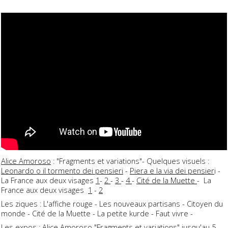
Alice Amoroso
: "Fragments et variations"- Quelques visuels :
Leonardo o il tormento dei pensieri
-
Piera e la via dei pensier
i -
La France aux deux visages
1
-
2
-
3
-
4
-
Cité de la Muette
- La
France aux deux visages
1
-
2
Les ziques : L'affiche rouge - Les nouveaux partisans - Citoyen du
monde - Cité de la Muette - La petite kurde - Faut vivre -
Les expos : Alice Amoroso "Fragments et variations" jusqu'au 5