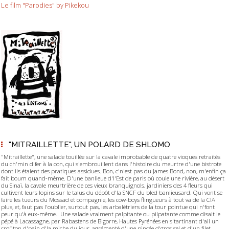
Le film "Parodies" by Pikekou
"MITRAILLETTE", UN POLARD DE SHLOMO
"Mitraillette", une salade touillée sur la cavale improbable de quatre vioques retraités
du ch'min d'fer à la con, qui s'embrouillent dans l'histoire du meurtre d'une bistrote
dont ils étaient des pratiques assidues. Bon, c'n'est pas du James Bond, non, m'enfin ça
fait boum quand-même. D'une banlieue d'l'Est de paris où coule une rivière, au désert
du Sinaï, la cavale meurtrière de ces vieux branquignols, jardiniers des 4 fleurs qui
cultivent leurs lopins sur le talus du dépôt d'la SNCF du bled banlieusard. Qui vont se
faire les tueurs du Mossad et compagnie, les cow-boys flingueurs à tout va de la CIA
plus, et, faut pas l'oublier, surtout pas, les arbalétriers de la tour pointue qui n'font
peur qu'à eux-même.. Une salade vraiment palpitante ou pilpatante comme disait le
pépé à Lacassagne, par Rabastens de Bigorre, Hautes Pyrénées en s'tartinant d'ail un
croûton d'pain d'la miche du jour, agrémenté d'une pincée d'gros sel et d'un filet