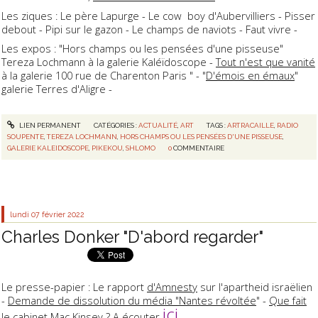
Les ziques : Le père Lapurge - Le cow boy d'Aubervilliers - Pisser
debout - Pipi sur le gazon - Le champs de naviots - Faut vivre -
Les expos : "Hors champs ou les pensées d'une pisseuse"
Tereza Lochmann à la galerie Kaléïdoscope -
Tout n'est que vanité
à la galerie 100 rue de Charenton Paris " - "
D'émois en émaux
"
galerie Terres d'Aligre -
LIEN PERMANENT
CATÉGORIES :
ACTUALITÉ
,
ART
TAGS :
ARTRACAILLE
,
RADIO
SOUPENTE
,
TEREZA LOCHMANN
,
HORS CHAMPS OU LES PENSÉES D'UNE PISSEUSE
,
GALERIE KALEIDOSCOPE
,
PIKEKOU
,
SHLOMO
0
COMMENTAIRE
lundi 07
février 2022
Charles Donker "D'abord regarder"
Le presse-papier : Le rapport
d'Amnesty
sur l'apartheid israëlien
-
Demande de dissolution du média "Nantes révoltée
" -
Que fait
ici
le cabinet Mac Kinsey ?
A écouter