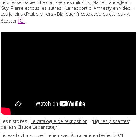
Le presse-papier : Le courage des militants, Marie France, Jean-
Guy, Pierre et tous les autres -
Le rapport d' Amnesty en vidéo
-
Les jardins d'Aubervilliers
-
Blanquer fricote avec les cathos
- A
ici
écouter
Les histoires :
Le catalogue de l'exposition
- "
Figures pissantes
"
de Jean-Claude Lebensztejn -
Tereza Lochmann ,
entretien avec Artracaille
en février 2021