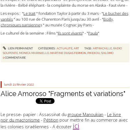
la rivière - Bébé éléphant - la complainte du morse en Alaska - Faut vivre -
Les expos : "
Le trait
" fondation Taylor à partir du 3 mars - "
Le bucher des
vanités
" au 100 rue de Charenton Paris jusqu'au 30 avril - "
Boilly,
chroniques parisienne
s " au musée Cognac Jay Paris -
Le culturel de la semaine : Films "
Ils sont vivants
" - "
Paula
"
LIEN PERMANENT
CATÉGORIES :
ACTUALITÉ
,
ART
TAGS :
ARTRACAILLE
,
RADIO
SOUPENTE
,
MONICA MARINIELLO
,
MARTINE DUGAS FERMON
,
PIKEKOU
,
SHLOMO
0
COMMENTAIRE
lundi 21
février 2022
Alice Amoroso "Fragments et variations"
Le presse- papier : Assassinat du
groupe Manoukian
-
Le livre
noir du macronisme
-
Pétition
pour mettre fin au commerce avec
ici
les colonies israéliennes - A écouter