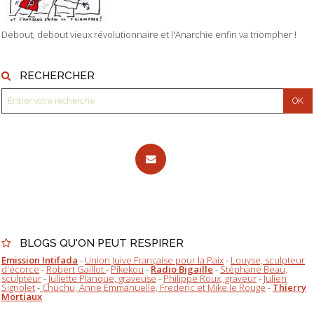
Debout, debout vieux révolutionnaire et l'Anarchie enfin va triompher !
RECHERCHER
BLOGS QU'ON PEUT RESPIRER
Emission Intifada
-
Union Juive Française pour la Paix
-
Louyse, sculpteur
d'écorce
-
Robert Gaillot
-
Pikekou
-
Radio Bigaille
-
Stéphane Beau,
sculpteur
-
Juliette Planque, graveuse
-
Philippe Roux, graveur
-
Julien
Signolet
-
Chuchu, Anne Emmanuelle, Frederic et Mike le Rouge
-
Thierry
Mortiaux