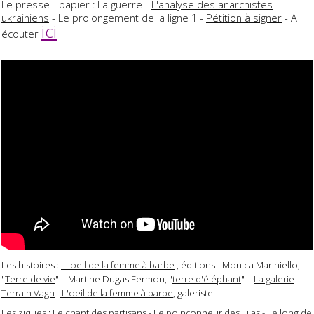
Le presse - papier : La guerre -
L'analyse des anarchistes
ukrainiens
- Le prolongement de la ligne 1 -
Pétition à signer
- A
ici
écouter
Les histoires :
L''oeil de la femme à barbe
, éditions - Monica Mariniello,
"
Terre de vie
" - Martine Dugas Fermon, "
terre d'éléphant
" -
La galerie
Terrain Vagh
-
L'oeil de la femme à barbe
, galeriste -
Les ziques : Le chant des partisans - Le poinçonneur des Lilas - Le long de