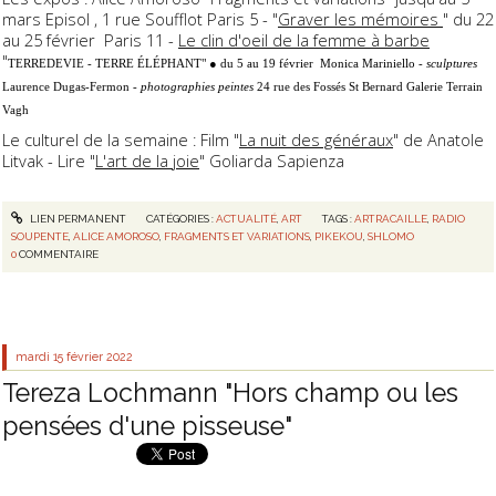
mars Episol , 1 rue Soufflot Paris 5 - "
Graver les mémoires
" du 22
au 25 février Paris 11 -
Le clin d'oeil de la femme à barbe
"
TERREDEVIE - TERRE ÉLÉPHANT" ● du 5 au 19
février
Monica Mariniello -
sculptures
Laurence Dugas-Fermon -
photographies peintes
24 rue des Fossés St Bernard Galerie Terrain
Vagh
Le culturel de la semaine : Film "
La nuit des généraux
" de Anatole
Litvak - Lire "
L'art de la joie
" Goliarda Sapienza
LIEN PERMANENT
CATÉGORIES :
ACTUALITÉ
,
ART
TAGS :
ARTRACAILLE
,
RADIO
SOUPENTE
,
ALICE AMOROSO
,
FRAGMENTS ET VARIATIONS
,
PIKEKOU
,
SHLOMO
0
COMMENTAIRE
mardi 15
février 2022
Tereza Lochmann "Hors champ ou les
pensées d'une pisseuse"