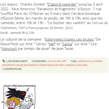
Les expos : Charles Donker "
D'abord regarder
" jusqu'au 3 avril
2022 - Alice Amoroso "Variations et fragments" à Episol , 1 rue
Soufflot Paris
du 10 février au 5 mars
dans l'arrière-boutique
d'Episol-5ème, les mardis et jeudis,
de 16h à 19h
, ainsi que les
samedis,
entre 10h et 13h
. - "Le bûcher des vanités" au
100 rue de
Charenton, 75012 Paris jusqu'au
26 février, 2022
lundi
-
samedi
9h à 23h
Le culturel de la semaine : "
Exterminez toutes ces brutes
"De
Raoul Peck sur Arte " Séries "
Vigil
" et "
Sacha
" sur Arte " Lire :
"
Azincourt
par temps de pluie" de Jean Teulé
LIEN PERMANENT
CATÉGORIES :
ACTUALITÉ
,
ART
TAGS :
ARTRACAILLE
,
RADIO
SOUPENTE
,
CHARLES DONKER
,
FONDATION CUSTODIA
,
PIKEKOU
,
SHLOMO
0
COMMENTAIRE