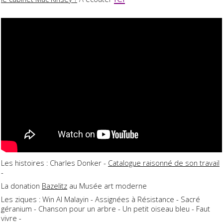
Les histoires : Charles Donker -
Catalogue raisonné de son travail
-
La donation
Bazelitz
au Musée art moderne
Les ziques : Win Al Malayin - Assignées à Résistance - Sacré
géranium - Chanson pour un arbre - Un petit oiseau bleu - Faut
vivre -